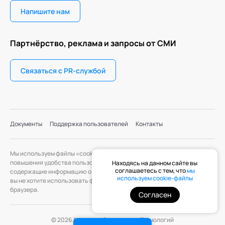
Напишите нам
Партнёрство, реклама и запросы от СМИ
Связаться с PR-службой
Документы
Поддержка пользователей
Контакты
Мы используем файлы «cookie» с целью персонализации сервисов и
повышения удобства пользования веб-сайтом. «Cookie» — файлы,
Находясь на данном сайте вы
соглашаетесь с тем, что
мы
содержащие информацию о предыдущих посещениях веб-сайта. Если
используем cookie-файлы
вы не хотите использовать файлы «cookie», измените настройки
браузера.
Согласен
© 2026 Академия Социальных Технологий