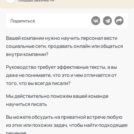
Площадка Заказчика, РФ
Ака
Профессионалам
Поддержка
Режим работы и тп
Поделиться
Вашей компании нужно научить персонал вести
социальные сети, продавать онлайн или общаться
внутри компании?
Руководство требует эффективные тексты, а вы
даже не понимаете, что это и чем отличается от
того, что вы всегда писали?
Мы действительно поможем вашей команде
научиться писать
Вы можете обсудить на приватной встрече любую
из этих или похожих задач, чтобы найти подходящее
решение