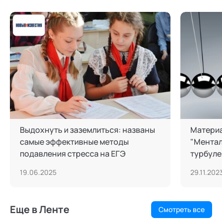
Выдохнуть и заземлиться: названы
Матери
самые эффективные методы
"Ментал
подавления стресса на ЕГЭ
турбуле
19.06.2025
29.11.202
Еще в Ленте
Смотреть все