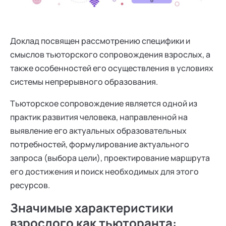
Ака
Профессионалам
Поддержка
Режим работы и тп
Доклад посвящен рассмотрению специфики и
смыслов тьюторского сопровождения взрослых, а
также особенностей его осуществления в условиях
системы непрерывного образования.
Тьюторское сопровождение является одной из
практик развития человека, направленной на
выявление его актуальных образовательных
потребностей, формулирование актуального
запроса (выбора цели), проектирование маршрута
его достижения и поиск необходимых для этого
ресурсов.
Значимые характеристики
взрослого как тьюторанта: