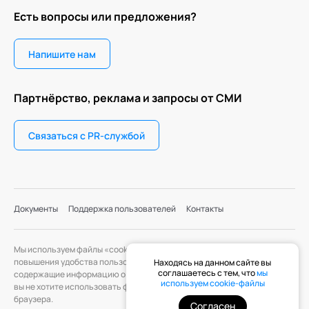
Есть вопросы или предложения?
Напишите нам
Партнёрство, реклама и запросы от СМИ
Связаться с PR-службой
Документы
Поддержка пользователей
Контакты
Мы используем файлы «cookie» с целью персонализации сервисов и
повышения удобства пользования веб-сайтом. «Cookie» — файлы,
Находясь на данном сайте вы
соглашаетесь с тем, что
мы
содержащие информацию о предыдущих посещениях веб-сайта. Если
используем cookie-файлы
вы не хотите использовать файлы «cookie», измените настройки
браузера.
Согласен