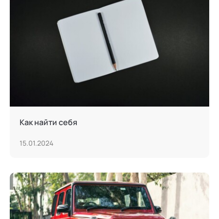
Сексология
Системные продажи
Современная йога
Современный гипноз
Современный этикет
Сторителлинг
Как найти себя
Телесные психотехники
15.01.2024
Терапия искусствами
Технологии командного менеджмента
Технологии стратегического управления
Трансперсональная психология