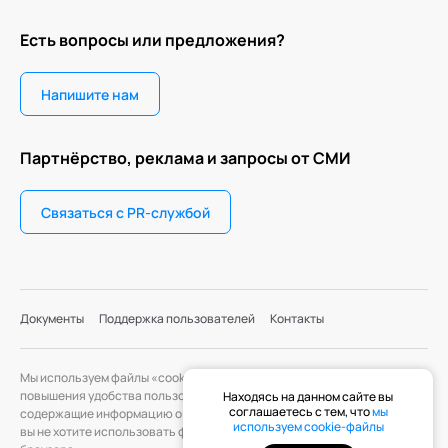
Есть вопросы или предложения?
Напишите нам
Партнёрство, реклама и запросы от СМИ
Связаться с PR-службой
Документы
Поддержка пользователей
Контакты
Мы используем файлы «cookie» с целью персонализации сервисов и
повышения удобства пользования веб-сайтом. «Cookie» — файлы,
Находясь на данном сайте вы
соглашаетесь с тем, что
мы
содержащие информацию о предыдущих посещениях веб-сайта. Если
используем cookie-файлы
вы не хотите использовать файлы «cookie», измените настройки