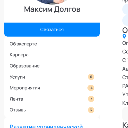
Режим работы и тп
Максим Долгов
О
Связаться
​​
Об эксперте
Се
Карьера
С 
Образование
Ав
Услуги
Ст
6
РА
Мероприятия
14
Уп
Лента
7
К
Отзывы
3
К
Развитие управленческой