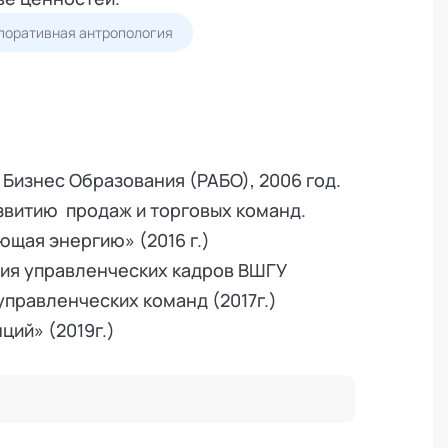
поративная антропология
изнес Образования (РАБО), 2006 год.
звитию продаж и торговых команд.
ющая энергию» (2016 г.)
тия управленческих кадров ВШГУ
правленческих команд (2017г.)
ий» (2019г.)
витие управленческих команд.
оративной культуры