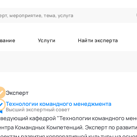
вание
Услуги
Найти эксперта
ероприятиях и экспертном сообществе АСТ
чивания
а которые вы зачисляетесь/уже зачислены в качестве слушател
Эксперт
Технологии командного менеджмента
е
Высший экспертный совет
аведующий кафедрой "Технологии командного мен
нтра Командных Компетенций. Эксперт по развит
оектам развития корпоративной культуры на осно