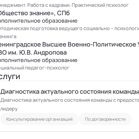
результата. За период с 2014 по н.вр. работал с
неджмент. Работа с кадрами. Практический психолог
контура РосАтом, РосТех, РосКосмос, СКК, а такж
Общество знание», СПб
и др.
ополнительное образование
тодическая подготовка ведущего социально – психолог
енинга
енинградское Высшее Военно-Политическое
ВО им. Ю.В. Андропова
ополнительное образование
циальный педагог-психолог
слуги
Диагностика актуального состояния команды
Диагностика актуального состояния команды с предос
лидеру
Консультирование организаций
По договоренности