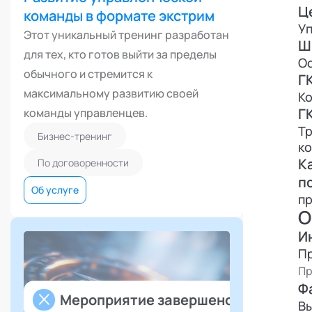
Ц
команды в формате экстрим
У
Этот уникальный тренинг разработан
Ш
для тех, кто готов выйти за пределы
О
обычного и стремится к
Г
максимальному развитию своей
К
Г
команды управленцев.
Тр
Бизнес-тренинг
ко
К
По договоренности
О
п
Об услуге
п
О
И
П
Пр
Ф
Мероприятие завершено
В