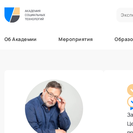
Билеты на мероприятия
Приобретенные билеты на мероприятия
Об Академии
Мероприятия
Образо
Сертификаты
Сертификаты, подтверждающие участие в м
Мероприятия
Документы
Образование
Акты, договоры и другие документы для ска
Лента
Программы обучения
Услуги
В этом разделе отображаются программы, н
Найти эксперта
Заказы услуг
Об Академии
Ваши заказы на услуги Экспертов Академии
Бизнесу
Основное
Профессионалам
Добавить фото, изменить контактные данны
Безопасность
З
Настройка двухфакторной аутентификации
Це
Поддержка
пр