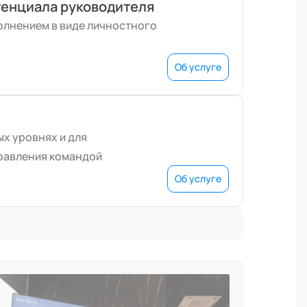
тенциала руководителя
олнением в виде личностного
Об услуге
ых уровнях и для
равления командой
Об услуге