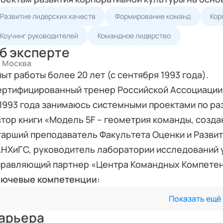
Развитие лидерских качеств
Формирование команд
Кор
Коучинг руководителей
Командное лидерство
б эксперте
Москва
​​​​Опыт работы более 20 лет (с сентября 1993 года).
ртифицированный тренер Российской Ассоциации Б
1993 года занимаюсь системными проектами по ра
тор книги «Модель 5F – геометрия команды, созда
арший преподаватель Факультета Оценки и Разви
НХиГС, руководитель лаборатории исследований у
равляющий партнер «Центра Командных Компетенц
лючевые компетенции:
оценка потенциала, актуального состояния и раз
Показать ещё
разработка философии Компании и развитие корп
арьера