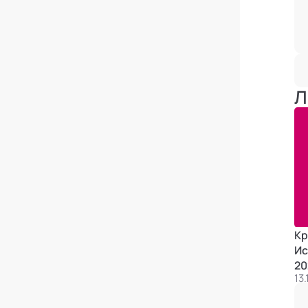
Л
Кр
Ис
20
13