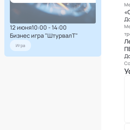
Ме
«
Д
Ме
12 июня
10:00 - 14:00
тр
Бизнес игра "ШтурвалТ"
Л
Игра
П
Д
Со
У