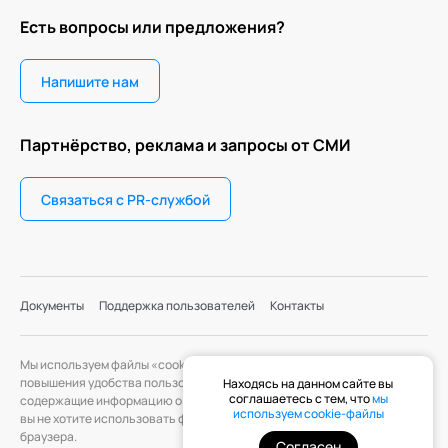
Есть вопросы или предложения?
Напишите нам
Партнёрство, реклама и запросы от СМИ
Связаться с PR-службой
Документы
Поддержка пользователей
Контакты
Мы используем файлы «cookie» с целью персонализации сервисов и
повышения удобства пользования веб-сайтом. «Cookie» — файлы,
Находясь на данном сайте вы
соглашаетесь с тем, что
мы
содержащие информацию о предыдущих посещениях веб-сайта. Если
используем cookie-файлы
вы не хотите использовать файлы «cookie», измените настройки
браузера.
Согласен