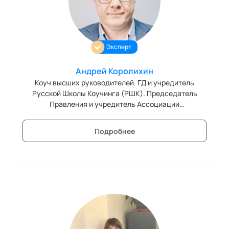
Ака
Профессионалам
Поддержка
Игропрактика
Режим работы и тп
Имидж и стиль
Эксперт
Интегральное развитие территорий
Андрей Королихин
Интегративные технологии здоровья
Коуч высших руководителей. ГД и учредитель
Русской Школы Коучинга (РШК). Председатель
Комьюнити-менеджмент
Правления и учредитель Ассоциации
русскоязычных коучей (АРК)
Корпоративная культура и антропология
Подробнее
Коучинг
Креативные методологии
Медиация
Ментальные практики
Нейролингвистическое программирование