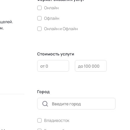
Коучинг
Онлайн
Креативные методологии
Офлайн
м,
Медиация
Онлайн и Офлайн
Ментальные практики
Нейролингвистическое
Стоимость услуги
программирование
Персонология и поведенческий
анализ
Позитивная динамическая
психотерапия
Город
Психодрама
Сексология
Системные продажи
Владивосток
Современный гипноз