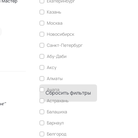
ч Мастер
Екатеринбург
Современный этикет
Казань
Сторителлинг
Москва
Телесные психотехники
Новосибирск
Технологии командного менеджмента
Санкт-Петербург
Технологии стратегического
управления
Абу-Даби
Трансперсональная психология
Аксу
Тьюторство
Алматы
Фасилитация и модерация
Анапа
Сбросить фильтры
Христианский коучинг
Астрахань
Цифровой профайлинг
Балашиха
Барнаул
Белгород