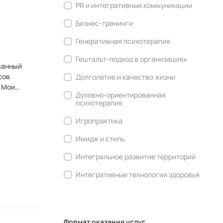
PR и интегративные коммуникации
Бизнес-тренинги
Генеративная психотерапия
Гештальт-подход в организациях
ванный
Долголетие и качество жизни
. Мои
Духовно-ориентированная
Х5,
психотерапия
х. 1500 +
качестве
Игропрактика
1. Выбору
Имидж и стиль
ранием.
Интегральное развитие территорий
циала и
ние
Интегративные технологии здоровья
ыки
Комьюнити-менеджмент
Корпоративная культура и
антропология
Формат оказания услуг