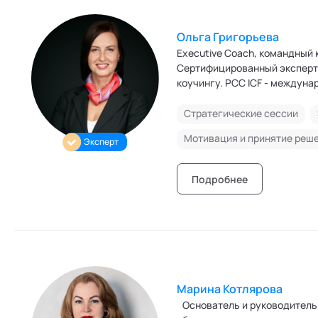
Ольга Григорьева
Executive Coach, командный коуч, Agile коуч. Помогаю лидерам команд и к
Сертифицированный эксперт-
коучингу. PCC IC
Стратегические сессии
Мотивация и принятие реш
Эксперт
Подробнее
Марина Котлярова
Основатель и руководитель 