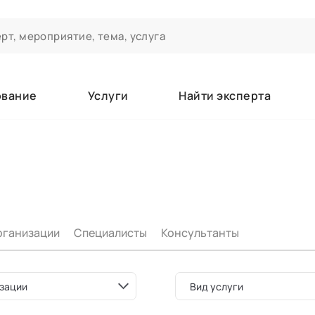
ование
Услуги
Найти эксперта
ероприятиях и экспертном сообществе АСТ
чивания
а которые вы зачисляетесь/уже зачислены в качестве слушате
рганизации
Специалисты
Консультанты
е
зации
Вид услуги