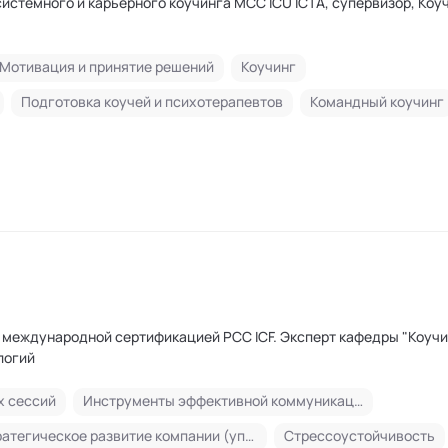
истемного и карьерного коучинга MCC ICU ICTA, супервизор, Коу
Мотивация и принятие решений
Коучинг
Подготовка коучей и психотерапевтов
Командный коучинг
одной сертификацией РСС ICF. Эксперт кафедры "Коучинг"
логий
х сессий
Инструменты эффективной коммуникации и управления эмоциями
Стратегическое развитие компании (управление будущим компании, видение, миссия, стратегические цели, стратегическое планирование)
Стрессоустойчивость