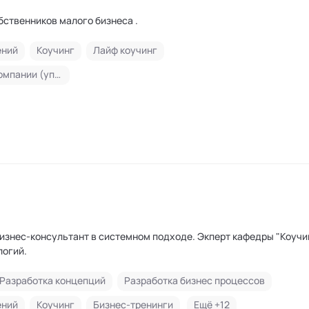
бственников малого бизнеса .
ений
Коучинг
Лайф коучинг
Стратегическое развитие компании (управление будущим компании, видение, миссия, стратегические цели, стратегическое планирование)
 Бизнес-консультант в системном подходе. Экперт кафедры "Коучи
логий.
Разработка концепций
Разработка бизнес процессов
ений
Коучинг
Бизнес-тренинги
Ещё +
12