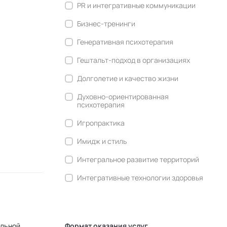
PR и интегративные коммуникации
Бизнес-тренинги
Генеративная психотерапия
Гештальт-подход в организациях
Долголетие и качество жизни
Духовно-ориентированная
психотерапия
Игропрактика
Имидж и стиль
Интегральное развитие территорий
Интегративные технологии здоровья
Комьюнити-менеджмент
Корпоративная культура и
антропология
альной
Формат оказания услуг