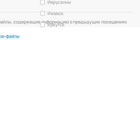
Иерусалим
Ижевск
— файлы, содержащие информацию о предыдущих посещениях
Иркутск
Калининград
kie-файлы
Кемерово
DIGITAL MUSE
Создание сайта
Кострома
Красногорск
Краснодар
Красноярск
Курск
Липецк
Лос-Анджелес
Любляна