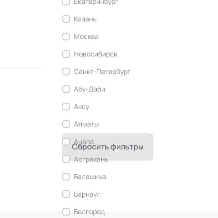
Екатеринбург
Современный этикет
Казань
Сторителлинг
Москва
Телесные психотехники
Новосибирск
Технологии командного менеджмента
Санкт-Петербург
Технологии стратегического
управления
Абу-Даби
Трансперсональная психология
Аксу
Тьюторство
Алматы
Фасилитация и модерация
Анапа
Сбросить фильтры
Христианский коучинг
Астрахань
Цифровой профайлинг
Балашиха
Барнаул
Белгород