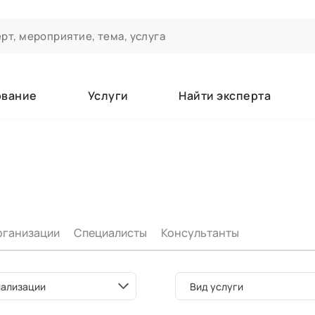
ование
Услуги
Найти эксперта
ероприятиях и экспертном сообществе АСТ
чивания
а которые вы зачисляетесь/уже зачислены в качестве слушате
рганизации
Специалисты
Консультанты
е
ализации
Вид услуги