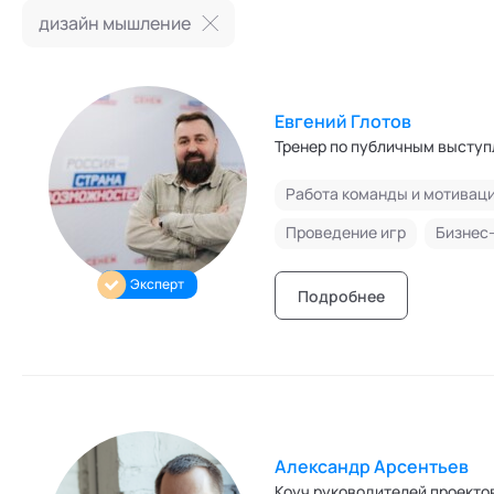
Режим работы и тп
дизайн мышление
Евгений Глотов
Тренер по публичным выступ
Работа команды и мотивац
Проведение игр
Бизнес
Эксперт
Подробнее
Александр Арсентьев
Коуч руководителей проекто