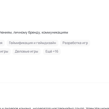
лениям, личному бренду, коммуникациям
ия
Геймификация и геймдизайн
Разработка игр
-игры
Деловые игры
Ещё +
16
в и лидеров команд, модератор мастермайнд групп. Член Национ