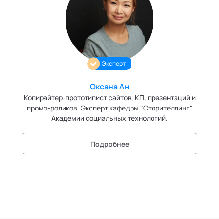
Трансперсональная психология
Тьюторство
Фасилитация и модерация
Эксперт
Христианский коучинг
Оксана Ан
Цифровой профайлинг
Копирайтер-прототипист сайтов, КП, презентаций и
промо-роликов. Эксперт кафедры "Сторителлинг"
Академии социальных технологий.
Подробнее