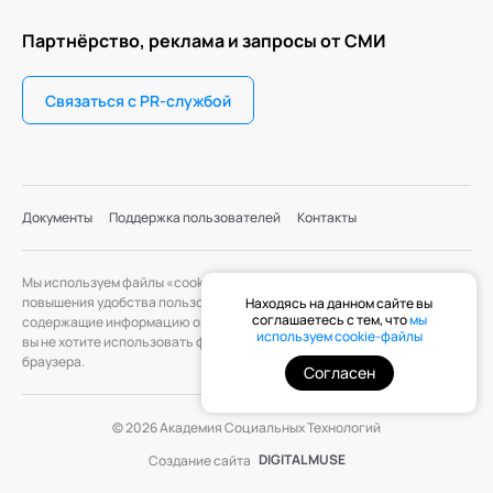
Партнёрство, реклама и запросы от СМИ
Связаться с PR-службой
Документы
Поддержка пользователей
Контакты
Мы используем файлы «cookie» с целью персонализации сервисов и
повышения удобства пользования веб-сайтом. «Cookie» — файлы,
Находясь на данном сайте вы
соглашаетесь с тем, что
мы
содержащие информацию о предыдущих посещениях веб-сайта. Если
используем cookie-файлы
вы не хотите использовать файлы «cookie», измените настройки
браузера.
Согласен
© 2026 Академия Социальных Технологий
DIGITAL MUSE
Создание сайта