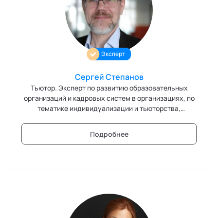
Персонология и поведенческий анализ
Позитивная динамическая психотерапия
Эксперт
Психодрама
Сексология
Сергей Степанов
Тьютор. Эксперт по развитию образовательных
Системные продажи
организаций и кадровых систем в организациях, по
тематике индивидуализации и тьюторства,
Современный гипноз
организации коллективного самообразования,
организации экспертных сообществ и систем.
Подробнее
Современный этикет
Эксперт кафедры "Тьюторство" Академии
социальных технологий
Сторителлинг
Телесные психотехники
Технологии командного менеджмента
Технологии стратегического управления