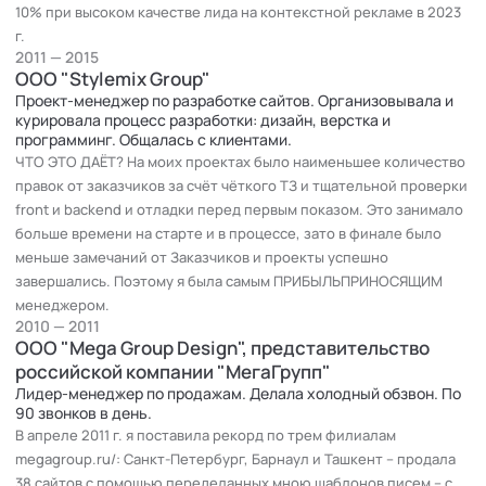
Но я ушла в другую WEB-студию, чтобы попробовать себя
10% при высоком качестве лида на контекстной рекламе в 2023
проект-менеджером. 4 года курировала процесс разработки
г.
сайтов, где тоже применяла уже проверенные на поле боя
2011 — 2015
ООО "Stylemix Group"
письменные навыки.
Проект-менеджер по разработке сайтов. Организовывала и
курировала процесс разработки: дизайн, верстка и
Отправляя клиентам макеты, я всегда поясняла: почему
программинг. Общалась с клиентами.
дизайнер выбрал именно такой стиль или цвет, почему меню
ЧТО ЭТО ДАЁТ? На моих проектах было наименьшее количество
находится наверху и т. д. В результате заказчики меньше
правок от заказчиков за счёт чёткого ТЗ и тщательной проверки
просили поиграть с цветом / шрифтом, быстрее принимали
front и backend и отладки перед первым показом. Это занимало
работу и оплачивали. Начальство довольно потирало руки!
больше времени на старте и в процессе, зато в финале было
меньше замечаний от Заказчиков и проекты успешно
Параллельно я вычитывала тексты братишки-копирайтера,
завершались. Поэтому я была самым ПРИБЫЛЬПРИНОСЯЩИМ
очищая их от лишних деталей и подбирая более меткие
менеджером.
2010 — 2011
фразы.
ООО "Mega Group Design", представительство
российской компании "МегаГрупп"
А потом решила сама писать рекламные тексты и занимаюсь
Лидер-менеджер по продажам. Делала холодный обзвон. По
этим уже 8 лет. Но лишь в прошлом году я неожиданно
90 звонков в день.
поняла, что через бизнес-копирайтинг реализовала другую
В апреле 2011 г. я поставила рекорд по трем филиалам
детскую мечту . Однако это уже совсем другая история.
megagroup.ru/: Санкт-Петербург, Барнаул и Ташкент – продала
38 сайтов с помощью переделанных мною шаблонов писем – с