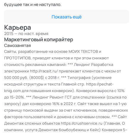
будущее так и не наступало.
Показать ещё
В какой-то момент на свой страх и риск решила переделать
эти тексты. Ведь будучи не технарем, понимала, что
Карьера
потенциальным клиентам слова: домен, хостинг, CMS и т. д. –
2015 — по наст. время
ни о чём не говорят. Поэтому я переписала их доступным для
Маркетинговый копирайтер
простого обывателя языком. Придала сообщениям более
Самозанятая
Сайты, разработанные на основе МОИХ ТЕКСТОВ и
тёплый тон, заменив фразы типа «Настоящим оповещаем
ПРОТОТИПОВ, приводят клиентов и при этом снижают
Вас...» на гораздо дружеские.
стоимость рекламных кампаний: *** Лендинг Разработка
электроники http://raceit.ru/ привлекает клиентов с чеком от
Перекрестилась и запустила их в работу. В результате я
500 000 руб. (8000$) с 2018 г. *** Типография (усиление
поставила месячный рекорд по продажам по 3 филиалам
исходной структуры и текста Главной стр. https://pechat-
компании – это как минимум в 2 раза больше, чем у ребят,
knig.com для повышения конверсии). Конверсия выросла с 10%
продолжавших пользоваться старыми «шедеврами».
до 15–20%. *** Лендинг Ремонт ГСТ для спецтехники (ссылка по
запросу) дал конверсию 16% в 2022 г. Сайт также вышел на 1-ую
Однажды моя «самодеятельность» попала в руки начальника
страницу поисковой выдачи за счет ключевиков, поведенческих
SEO-продвижения и он загорелся идеей забрать меня в свой
факторов пользователей и домена с ключевым словом. *** Сайт
отдел. Причём вцепился мёртвой хваткой .
Демонтаж сложных объектов https://crushservice.ru (Главная, О
компании, услуга Демонтаж бомбоубежищ и Кейс) Конверсия 5–