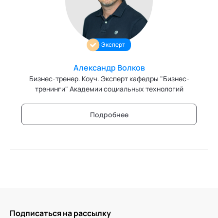
Ака
Профессионалам
Поддержка
Игропрактика
Режим работы и тп
Имидж и стиль
Эксперт
Интегральное развитие территорий
Александр Волков
Интегративные технологии здоровья
Бизнес-тренер. Коуч. Эксперт кафедры "Бизнес-
тренинги" Академии социальных технологий
Комьюнити-менеджмент
Корпоративная культура и антропология
Подробнее
Коучинг
Креативные методологии
Медиация
Ментальные практики
Подписаться на рассылку
Нейролингвистическое программирование