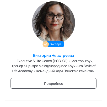
Эксперт
Виктория Невструева
• Executive & Life Coach (PCC ICF) • Ментор-коуч,
тренер в Центре Международного Коучинга Style of
Life Academy • Командный коуч Помогаю клиентам,
командам, лидерам проходить через кризисы, когда
старое уже не работает, а новое еще не существует.
Подробнее