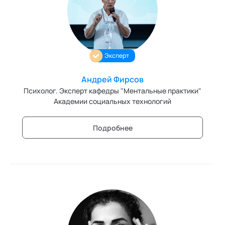
Персонология и поведенческий анализ
Позитивная динамическая психотерапия
Эксперт
Психодрама
Сексология
Андрей Фирсов
Психолог. Эксперт кафедры "Ментальные практики"
Системные продажи
Академии социальных технологий
Современный гипноз
Подробнее
Современный этикет
Сторителлинг
Телесные психотехники
Технологии командного менеджмента
Технологии стратегического управления