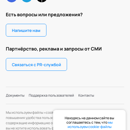
Есть вопросы или предложения?
Напишите нам
Партнёрство, реклама и запросы от СМИ
Связаться с PR-службой
Документы
Поддержка пользователей
Контакты
Мы используем файлы «cookie» с целью персонализации сервисов и
повышения удобства пользования веб-сайтом. «Cookie» — файлы,
Находясь на данном сайте вы
соглашаетесь с тем, что
мы
содержащие информацию о предыдущих посещениях веб-сайта. Если
используем cookie-файлы
вы не хотите использовать файлы «cookie», измените настройки