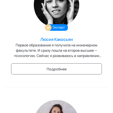
Трансперсональная психология
Тьюторство
Эксперт
Фасилитация и модерация
Люсия Какосьян
Христианский коучинг
Первое образование я получила на инженерном
Цифровой профайлинг
факультете. И сразу пошла на второе высшее —
психологию. Сейчас я развиваюсь в направлении
трансперсональной психологии, с 2019-2024
курировала проекты в Институте психологии
Подробнее
творчества Павла Пискарёва (автор метода
Нейрографика), организовывала фестивали,
открыла научный отдел, развивала направление
НейроАрт. Сейчас веду частную практику как
психолог и обучающие курсы по методу
Нейрографика, пишу диссертацию