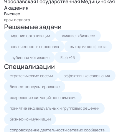
Ярославская Государственная Медицинская
найм и адаптация
Академия
Как со мной можно взаимодействовать:
Высшее
- консалтинг и сопровождение
врач-педиатр
- модерация любых групповых форматов (совещания,
Решаемые задачи
стратегические сессии, форум-группы, мастермайнды,
видение организации
влияние в бизнесе
командные сессии и тд)
- сопровождение переговоров, партнерских сессий
вовлеченность персонала
выход из конфликта
- разрешение конфликтных ситуаций в бизнесе и
глубинная мотивация
Еще +16
межличностных
- проведение интервью
Специализации
- выступления на темы: "Эффективность бизнеса и
стратегические сессии
эффективные совещания
коммуникации в командах", "Конфликты и жизнеспособность
команд", "Внутренние сообщества и лояльность команд",
бизнес- консультирование
"Действия руководителя в неопределенности и
разрешение ситуаций непонимания
нестабильности", "Искусство жить в изменениях"
принятие индивидуальных и групповых решений
бизнес-коммуникации
сопровождение деятельности сетевых сообществ