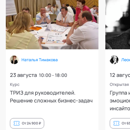
Наталья Тимакова
Лео
23 августа
12 авгу
10:00 - 18:00
Курс
Открытая
ТРИЗ для руководителей.
Группа 
Решение сложных бизнес-задач
эмоцион
инсайто
От 24 900 ₽
От 6