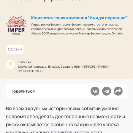
Ака
Профессионалам
Поддержка
Режим работы и тп
Консалтинговая компания “Имидж персонал”
Лидер рынка фасилитации: фасилитируем стратегические,
корпоративные и креативные сессии, готовим фасилитаторов
(более 5000 выпускников курсов Мастер фасилитации, Онлайн
фасилитация), помогаем командам договариваться и
развиваться.
Офлайн
г. Москва
Окружной проезд, д. 15, корп. 2 здание НИИ «ГИПРОРЕЧТРАНС»
ГИПРОРЕЧТРАНС
Поделиться
Во время крупных исторических событий умение
вовремя определять долгосрочные возможности и
риски оказывается особенно важным для успеха
компаний, крупных проектов и сообществ.