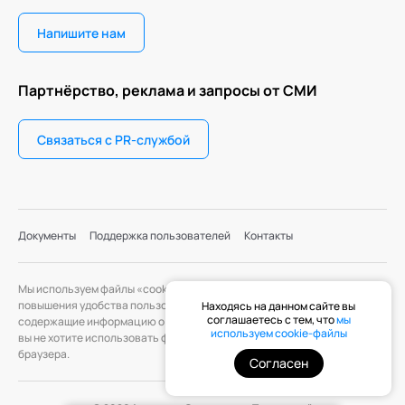
Напишите нам
Партнёрство, реклама и запросы от СМИ
Связаться с PR-службой
Документы
Поддержка пользователей
Контакты
Мы используем файлы «cookie» с целью персонализации сервисов и
повышения удобства пользования веб-сайтом. «Cookie» — файлы,
Находясь на данном сайте вы
соглашаетесь с тем, что
мы
содержащие информацию о предыдущих посещениях веб-сайта. Если
используем cookie-файлы
вы не хотите использовать файлы «cookie», измените настройки
браузера.
Согласен