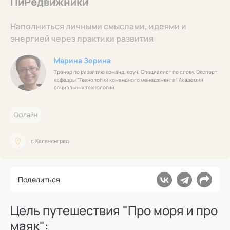
ПиРедвижники
Ака
Профессионалам
Поддержка
Режим работы и тп
Наполниться личными смыслами, идеями и
энергией через практики развития
Марина Зорина
Тренер по развитию команд, коуч. Специалист по слову. Эксперт
кафедры "Технологии командного менеджмента" Академии
социальных технологий
Офлайн
г. Калининград
Поделиться
Цель путешествия "Про моря и про
маяк":