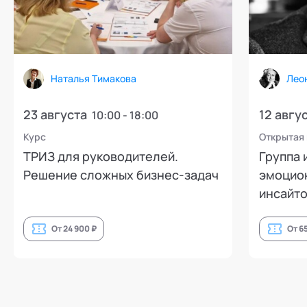
Наталья Тимакова
Лео
23 августа
12 авгу
10:00 - 18:00
Курс
Открытая
ТРИЗ для руководителей.
Группа 
Решение сложных бизнес-задач
эмоцион
инсайто
От 24 900 ₽
От 6