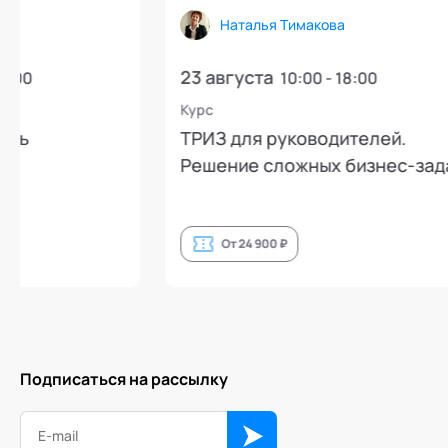
Наталья Тимакова
Лео
23 августа
12 авгу
10:00 - 18:00
Курс
Открытая
ТРИЗ для руководителей.
Группа 
Решение сложных бизнес-задач
эмоцион
инсайто
От 24 900 ₽
От 6
Подписаться на рассылку