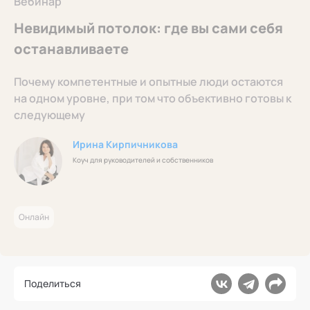
Вебинар
Ака
Профессионалам
Поддержка
Режим работы и тп
Невидимый потолок: где вы сами себя
останавливаете
Почему компетентные и опытные люди остаются
на одном уровне, при том что объективно готовы к
следующему
Ирина Кирпичникова
Коуч для руководителей и собственников
Онлайн
Поделиться