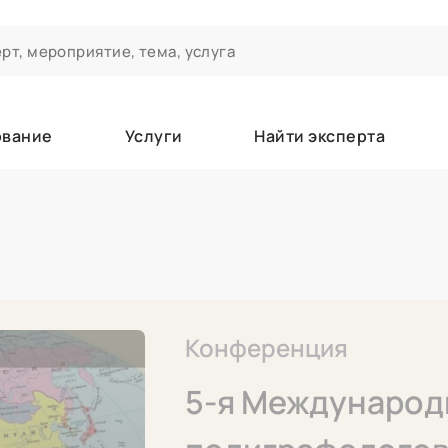
ование
Услуги
Найти эксперта
ероприятиях и экспертном сообществе АСТ
чивания
а которые вы зачисляетесь/уже зачислены в качестве слушате
Конференция
е
5-я Международ