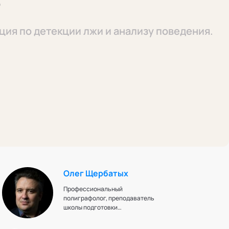
в
ия по детекции лжи и анализу поведения.
Олег Щербатых
Профессиональный
полиграфолог, преподаватель
школы подготовки
полиграфологов, Президент
ассоциации полиграфологов