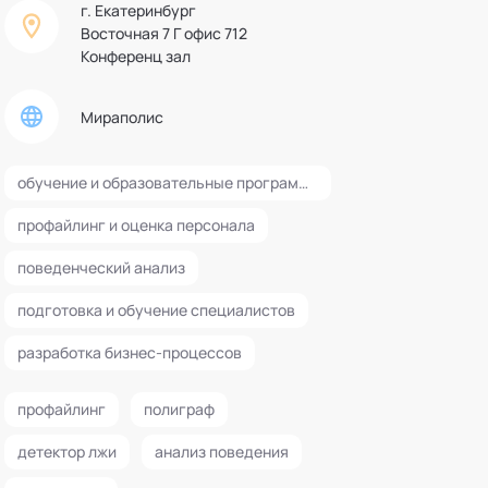
г. Екатеринбург
"Уральское Бюро Полиграф".
Восточная 7 Г офис 712
Редактор профессионального
журнала "Детекция Лжи"
Конференц зал
Мираполис
обучение и образовательные программы
профайлинг и оценка персонала
поведенческий анализ
подготовка и обучение специалистов
разработка бизнес-процессов
профайлинг
полиграф
детектор лжи
анализ поведения