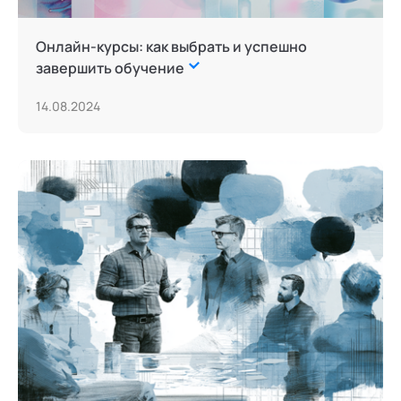
Сторителлинг
Онлайн-курсы: как выбрать и успешно
Телесные психотехники
завершить обучение
Терапия искусствами
14.08.2024
Технологии командного менеджмента
Трансперсональная психология
Тьюторство
Фасилитация и модерация
Цифровой профайлинг