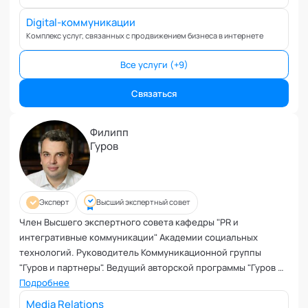
Коучинг команд
Коучинг руководителей
Digital-коммуникации
Комплекс услуг, связанных с продвижением бизнеса в интернете
Кризисы
Маркетинговые и PR коммуникации
Все услуги (+9)
Международные коммуникации
Межличностные конфликты
Связаться
Наставничество
Невроз
Филипп
Гуров
Обучение и образовательные программы
Ораторское искусство
Организация и проведение переговоров
Оргконсультирование
Эксперт
Высший экспертный совет
Осознанность
Член Высшего экспертного совета кафедры "PR и
интегративные коммуникации" Академии социальных
Отношения в паре
технологий. Руководитель Коммуникационной группы
Отношения с родителями
"Гуров и партнеры". Ведущий авторской программы "Гуров по
Персональный коучинг
Подробнее
пятницам" в эфире радиостанции Mediametrics.
Пищевое поведение
Media Relations