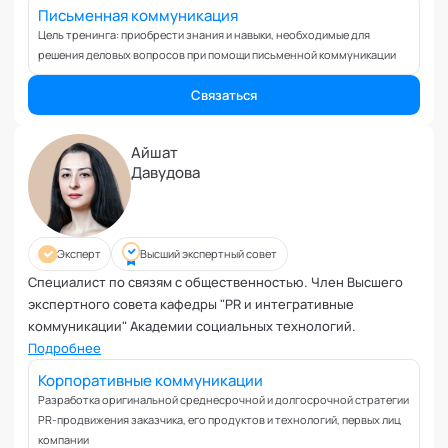
Вовлеченность сотрудников
Письменная коммуникация
Возрастные кризисы
Цель тренинга: приобрести знания и навыки, необходимые для
решения деловых вопросов при помощи письменной коммуникации
Воспитание
Депрессия
Связаться
Долголетие и качество жизни
Дыхательные практики
Айшат
Зависимости
Давудова
Защита от манипуляций
Иммунитет
Карьерная стратегия
Эксперт
Высший экспертный совет
Клиентский менеджмент
Специалист по связям с общественностью. Член Высшего
Когнитивные способности
экспертного совета кафедры "PR и интегративные
Командное лидерство
коммуникации" Академии социальных технологий.
Коммуникационная стратегия
Подробнее
Коммуникация в команде
Корпоративные коммуникации
Корпоративная антропология
Разработка оригинальной среднесрочной и долгосрочной стратегии
PR-продвижения заказчика, его продуктов и технологий, первых лиц
Корпоративная культура и этика
компании