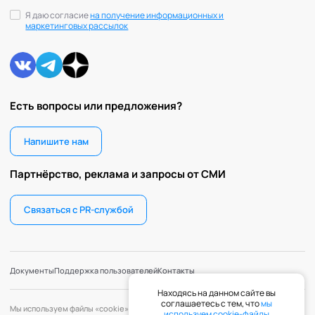
Ревность и измена
Я даю согласие
на получение информационных и
Самоорганизация и мотивация
маркетинговых рассылок
Самооценка и уверенность в себе
Секс и сексуальность
Системное мышление
Сложности в общении
Есть вопросы или предложения?
Сон
Социализация и адаптация
Напишите нам
Спорт и тренировки
Стресс
Партнёрство, реклама и запросы от СМИ
Токсичные отношения и созависимость
Травматический опыт
Связаться с PR-службой
Тревожность
Тьюторство
Умение работать в команде
Документы
Поддержка пользователей
Контакты
Управление продажами и маркетинг
Находясь на данном сайте вы
Управление проектами
соглашаетесь с тем, что
мы
Мы используем файлы «cookie» с целью персонализации сервисов и
используем cookie-файлы