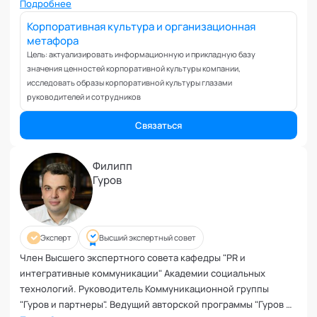
Вовлеченность сотрудников
кафедры "Креативные методологии" Академии социальных
Подробнее
технологий
Возрастные кризисы
Корпоративная культура и организационная
метафора
Воспитание
Цель: актуализировать информационную и прикладную базу
Депрессия
значения ценностей корпоративной культуры компании,
Долголетие и качество жизни
исследовать образы корпоративной культуры глазами
Дыхательные практики
руководителей и сотрудников
Зависимости
Связаться
Защита от манипуляций
Иммунитет
Филипп
Карьерная стратегия
Гуров
Клиентский менеджмент
Когнитивные способности
Командное лидерство
Эксперт
Высший экспертный совет
Коммуникационная стратегия
Член Высшего экспертного совета кафедры "PR и
Коммуникация в команде
интегративные коммуникации" Академии социальных
Корпоративная антропология
технологий. Руководитель Коммуникационной группы
Корпоративная культура и этика
"Гуров и партнеры". Ведущий авторской программы "Гуров по