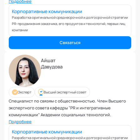
Коучинг команд
Подробнее
пятницам" в эфире радиостанции Mediametrics.
Коучинг руководителей
Корпоративные коммуникации
Кризисы
Разработка оригинальной среднесрочной и долгосрочной стратегии
PR-продвижения заказчика, его продуктов и технологий, первых лиц
Маркетинговые и PR коммуникации
компании
Международные коммуникации
Межличностные конфликты
Связаться
Наставничество
Невроз
Айшат
Давудова
Обучение и образовательные программы
Ораторское искусство
Организация и проведение переговоров
Оргконсультирование
Эксперт
Высший экспертный совет
Осознанность
Специалист по связям с общественностью. Член Высшего
экспертного совета кафедры "PR и интегративные
Отношения в паре
коммуникации" Академии социальных технологий.
Отношения с родителями
Подробнее
Персональный коучинг
Корпоративные коммуникации
Пищевое поведение
Разработка оригинальной среднесрочной и долгосрочной стратегии