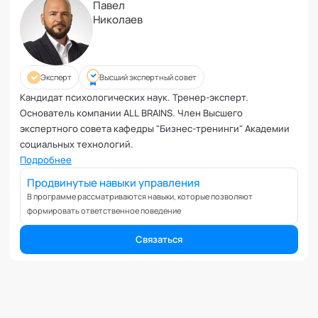
Планирование и внедрение изменений
Павел
Николаев
Поведенческий анализ
Подготовка и обучение специалистов
Половое воспитание
Презентация и искусство продаж
Эксперт
Высший экспертный совет
Проблемы с партнером
Кандидат психологических наук. Тренер-эксперт.
Основатель компании ALL BRAINS. Член Высшего
Прогнозирование
экспертного совета кафедры "Бизнес-тренинги" Академии
Продуктивность и мотивация сотрудников
социальных технологий.
Профайлинг и оценка персонала
Подробнее
Профориентация и поиск призвания
Продвинутые навыки управления
Психологические травмы и блоки
В программе рассматриваются навыки, которые позволяют
ПТСР
формировать ответственное поведение
Развитие коммуникабельности
Связаться
Развитие креативности
Развитие лидерских качеств
Разработка бизнес-процессов
Расставание