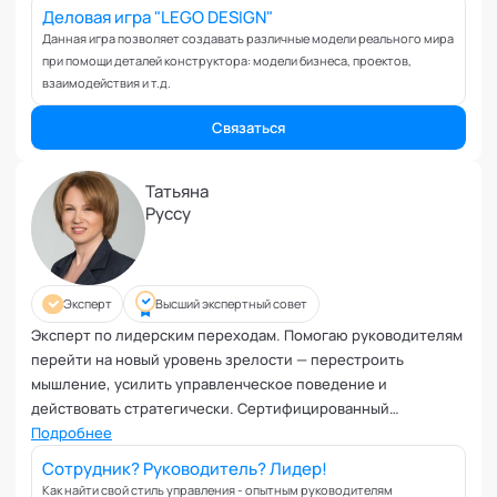
Вовлеченность сотрудников
Деловая игра "LEGO DESIGN"
Возрастные кризисы
Данная игра позволяет создавать различные модели реального мира
при помощи деталей конструктора: модели бизнеса, проектов,
Воспитание
взаимодействия и т.д.
Депрессия
Долголетие и качество жизни
Связаться
Дыхательные практики
Зависимости
Татьяна
Защита от манипуляций
Руссу
Иммунитет
Карьерная стратегия
Клиентский менеджмент
Эксперт
Высший экспертный совет
Когнитивные способности
Эксперт по лидерским переходам. Помогаю руководителям
Командное лидерство
перейти на новый уровень зрелости — перестроить
мышление, усилить управленческое поведение и
Коммуникационная стратегия
действовать стратегически. Сертифицированный
Коммуникация в команде
профессиональный коуч (РСС ICF), преподаватель Global
Подробнее
Корпоративная антропология
Coaching University, член Совета директоров Национальной
Сотрудник? Руководитель? Лидер!
Корпоративная культура и этика
федерации профессиональных менторов и коучей НФПМК.
Как найти свой стиль управления - опытным руководителям