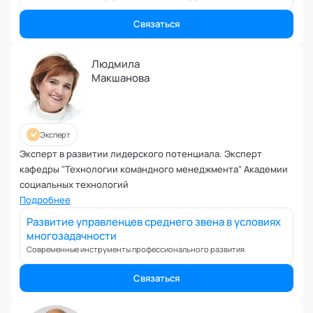
Коучинг команд
Член высшего экспертного совета кафедры "Коучинг"
Коучинг руководителей
Академии социальных технологий
Связаться
Кризисы
Маркетинговые и PR коммуникации
Людмила
Международные коммуникации
Макшанова
Межличностные конфликты
Наставничество
Невроз
Эксперт
Обучение и образовательные программы
Эксперт в развитии лидерского потенциала. Эксперт
Ораторское искусство
кафедры "Технологии командного менеджмента" Академии
социальных технологий
Организация и проведение переговоров
Подробнее
Оргконсультирование
Развитие управленцев среднего звена в условиях
Осознанность
многозадачности
Отношения в паре
Современные инструменты профессионального развития
Отношения с родителями
Связаться
Персональный коучинг
Пищевое поведение