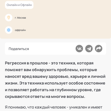
Ака
Профессионалам
Поддержка
Онлайн и Офлайн
Режим работы и тп
г. Москва
оффлайн
Поделиться
Регрессия в прошлое - это техника, которая
поможет вам обнаружить проблемы, которые
наносят вред вашему здоровью, карьере и личной
жизни. Эта техника использует особое состояние
и позволяет работать на глубинном уровне, где
скрываются ответы на многие вопросы.
Я понимаю, что каждый человек - уникален и имеет