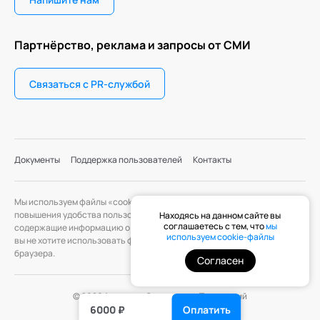
Партнёрство, реклама и запросы от СМИ
Связаться с PR-службой
Документы
Поддержка пользователей
Контакты
Мы используем файлы «cookie» с целью персонализации сервисов и
повышения удобства пользования веб-сайтом. «Cookie» — файлы,
Находясь на данном сайте вы
соглашаетесь с тем, что
мы
содержащие информацию о предыдущих посещениях веб-сайта. Если
используем cookie-файлы
вы не хотите использовать файлы «cookie», измените настройки
браузера.
Согласен
© 2026 Академия Социальных Технологий
6000 ₽
Оплатить
DIGITAL MUSE
Создание сайта