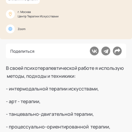
Ака
Профессионалам
Поддержка
Режим работы и тп
г. Москва
Центр Терапии Искусствами
Zoom
Поделиться
В своей психотерапевтической работе я использую
методы, подходы и техникики:
- интермодальной терапии искусствами,
- арт - терапии,
- танцевально-двигательной терапии,
- процессуально-ориентированной терапии,