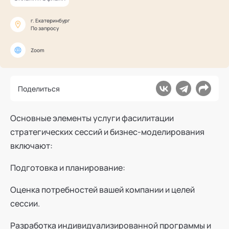
Ака
Профессионалам
Поддержка
Режим работы и тп
г. Екатеринбург
По запросу
Zoom
Поделиться
Основные элементы услуги фасилитации
стратегических сессий и бизнес-моделирования
включают:
Подготовка и планирование:
Оценка потребностей вашей компании и целей
сессии.
Разработка индивидуализированной программы и