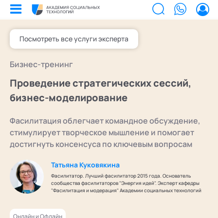
Посмотреть все услуги эксперта
Билеты на мероприятия
Бизнес-тренинг
Приобретенные билеты на мероприятия
Сертификаты
Проведение стратегических сессий,
Сертификаты, подтверждающие участие в мероприятиях и экспертном
сообществе АСТ
бизнес-моделирование
Мероприятия
Документы
Акты, договоры и другие документы для скачивания
Фасилитация облегчает командное обсуждение,
Выс
Об 
Образование
Программы обучения
стимулирует творческое мышление и помогает
В этом разделе отображаются программы, на которые вы зачисляетесь/
Поч
Ка
Лента
достигнуть консенсуса по ключевым вопросам
уже зачислены в качестве слушателя
Экс
Лаб
Услуги
Заказы услуг
Татьяна Куковякина
Ваши заказы на услуги Экспертов Академии
Экс
Поч
Найти эксперта
Фасилитатор. Лучший фасилитатор 2015 года. Основатель
Основное
сообщества фасилитаторов "Энергия идей". Эксперт кафедры
Спе
Уче
Об Академии
Добавить фото, изменить контактные данные
"Фасилитация и модерация" Академии социальных технологий
Ака
Бизнесу
Безопасность
Настройка двухфакторной аутентификации
Онлайн и Офлайн