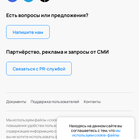
Есть вопросы или предложения?
Напишите нам
Партнёрство, реклама и запросы от СМИ
Связаться с PR-службой
Документы
Поддержка пользователей
Контакты
Мы используем файлы «cookie» с целью персонализации сервисов и
повышения удобства пользования веб-сайтом. «Cookie» — файлы,
Находясь на данном сайте вы
соглашаетесь с тем, что
мы
содержащие информацию о предыдущих посещениях веб-сайта. Если
используем cookie-файлы
вы не хотите использовать файлы «cookie», измените настройки