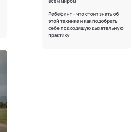
всем миром
Системные продажи
Ребефинг – что стоит знать об
Современная йога
этой технике и как подобрать
себе подходящую дыхательную
Современный гипноз
практику
Современный этикет
Сторителлинг
Телесные психотехники
Терапия искусствами
Технологии командного менеджмента
Технологии стратегического
управления
Трансперсональная психология
Тьюторство
Фасилитация и модерация