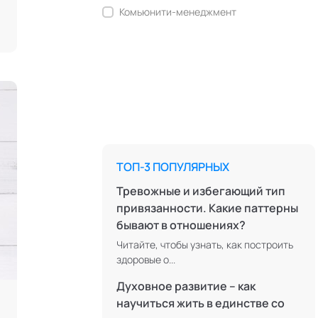
Комьюнити-менеджмент
Корпоративная культура и
антропология
Коучинг
Креативные методологии
Медиация
Ментальные практики
ТОП-3 ПОПУЛЯРНЫХ
Нейролингвистическое
программирование
Тревожные и избегающий тип
привязанности. Какие паттерны
Персонология и поведенческий
бывают в отношениях?
анализ
Читайте, чтобы узнать, как построить
Позитивная динамическая
здоровые о...
психотерапия
Духовное развитие – как
Психодрама
научиться жить в единстве со
Сексология