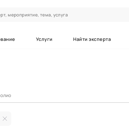
ование
Услуги
Найти эксперта
ероприятиях и экспертном сообществе АСТ
чивания
а которые вы зачисляетесь/уже зачислены в качестве слушате
олио
е