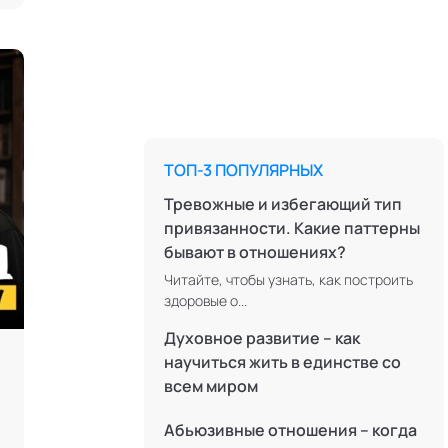
антропология
Коучинг
Креативные методологии
Медиация
Ментальные практики
ТОП-3 ПОПУЛЯРНЫХ
Нейролингвистическое
программирование
Тревожные и избегающий тип
привязанности. Какие паттерны
Персонология и поведенческий
бывают в отношениях?
анализ
Читайте, чтобы узнать, как построить
Позитивная динамическая
здоровые о...
психотерапия
Духовное развитие – как
Психодрама
научиться жить в единстве со
Сексология
всем миром
Системные продажи
Абьюзивные отношения – когда
Современная йога