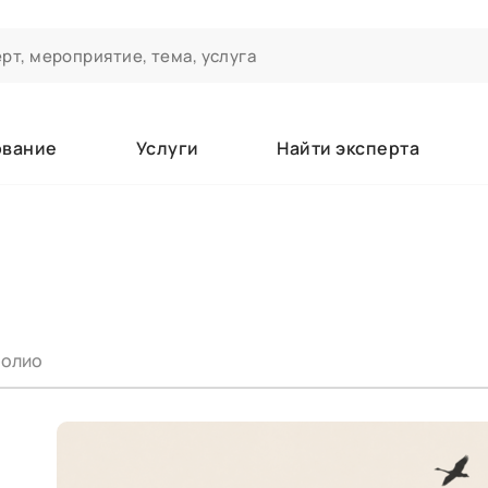
ование
Услуги
Найти эксперта
ероприятиях и экспертном сообществе АСТ
чивания
а которые вы зачисляетесь/уже зачислены в качестве слушате
олио
е