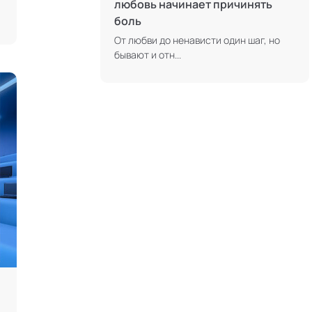
любовь начинает причинять
боль
Современный гипноз
От любви до ненависти один шаг, но
Современный этикет
бывают и отн...
Сторителлинг
Телесные психотехники
Терапия искусствами
Технологии командного менеджмента
Технологии стратегического
управления
Трансперсональная психология
Тьюторство
Фасилитация и модерация
Христианский коучинг
Цифровой профайлинг