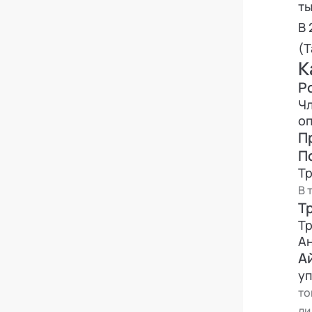
ты
В 
(Т
К
Р
Чл
оп
П
П
Тр
В 
Т
Тр
А
А
у
то
ли