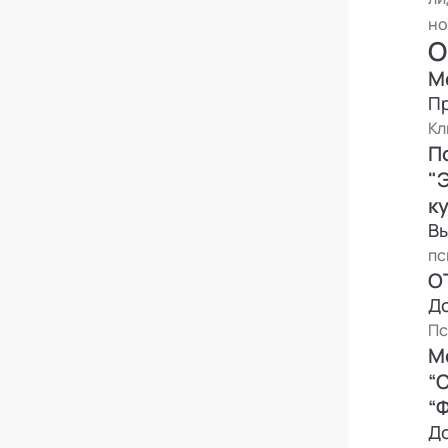
но
О
М
П
Кл
П
"
к
В
пс
О
Д
Пс
М
“
“
Д