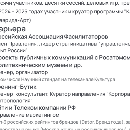
сячи участников, десятки сессий, деловых игр, тр
2024 - 2025 годах участник и круатор программы 
аврида-Арт)
арьера
оссийская Ассоциация Фасилитаторов
ен Правления, лидер стратиницативы “управленч
ыт России”
роекты публичных коммуникаций с Росатомом
олитехническим музеем и др.
енер, организатор
том числе Научный стендап на телеканале Культура
ренинг-Бутик
енер-консультант, Куратор направления “Корпор
нтропология”
йти и Телеком компании РФ
правление маркетингом
п-3 российских рейтингов брендов (Dator, Бренд года), з
дерства на рынке (Москва, крупный российский регион),