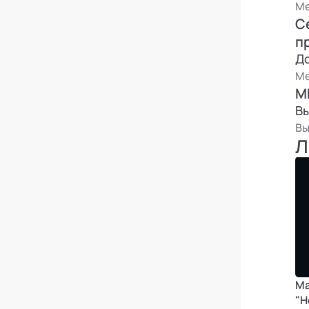
Ме
С
п
Д
Ме
М
В
Вы
Л
Ма
"Н