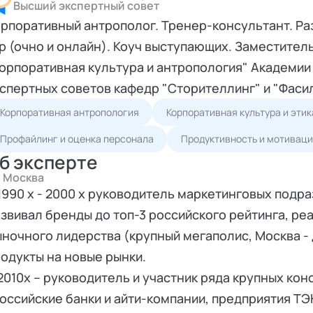
Высший экспертный совет
рпоративный антрополог. Тренер-консультант. Ра
р (очно и онлайн). Коуч выступающих. Заместите
орпоративная культура и антропология" Академии
спертных советов кафедр "Сторителлинг" и "Фасил
Корпоративная антропология
Корпоративная культура и этик
Профайлинг и оценка персонала
Продуктивность и мотиваци
б эксперте
Москва
1990 х - 2000 х руководитель маркетинговых подра
звивал бренды до топ-3 российского рейтинга, ре
ночного лидерства (крупный мегаполис, Москва -
одукты на новые рынки.
2010х -- руководитель и участник ряда крупных ко
оссийские банки и айти-компании, предприятия ТЭ