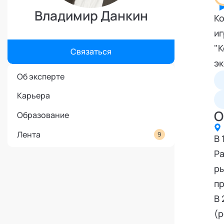
Режим работы и тп
Владимир Данкин
Ко
иг
"К
Связаться
эк
Об эксперте
Карьера
О
Образование
Лента
9
В 
Ра
ры
пр
В 
(р