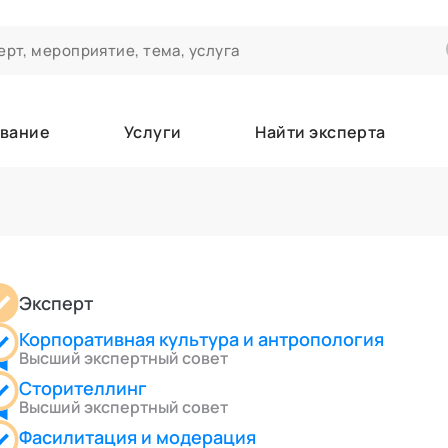
вание
Услуги
Найти эксперта
ероприятиях и экспертном сообществе АСТ
чивания
а которые вы зачисляетесь/уже зачислены в качестве слушател
Эксперт
Корпоративная культура и антропология
е
Высший экспертный совет
Сторителлинг
Высший экспертный совет
Фасилитация и модерация