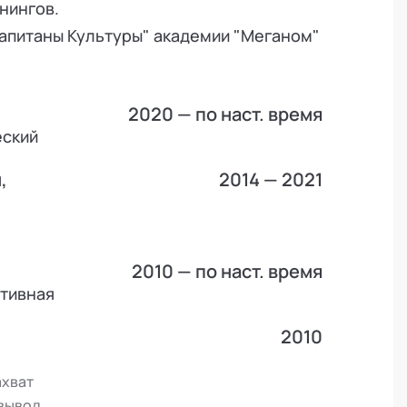
енингов.
"Капитаны Культуры" академии "Меганом"
2020 — по наст. время
еский
,
2014 — 2021
2010 — по наст. время
ативная
2010
ахват
 вывод