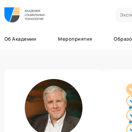
Билеты на мероприятия
Приобретенные билеты на мероприятия
Об Академии
Мероприятия
Образо
Сертификаты
Сертификаты, подтверждающие участие в м
Мероприятия
Документы
Образование
Акты, договоры и другие документы для ска
Лента
Программы обучения
Услуги
В этом разделе отображаются программы, н
Найти эксперта
Заказы услуг
Об Академии
Ваши заказы на услуги Экспертов Академии
Бизнесу
Основное
Профессионалам
Добавить фото, изменить контактные данны
Безопасность
Настройка двухфакторной аутентификации
Поддержка