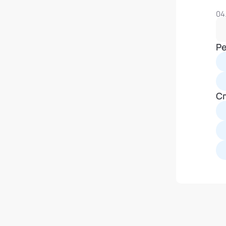
04
Р
С