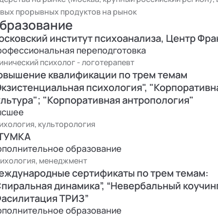
вых прорывных продуктов на рынок
бразование
осковский институт психоанализа, Центр Фра
рофессиональная переподготовка
инический психолог - логотерапевт
овышение квалификации по трем темам
Экзистенциальная психология", "Корпоративн
ультура"; "Корпоративная антропология"
ысшее
ихология, культорология
ТУМКА
ополнительное образование
ихология, менеджмент
еждународные сертификаты по трем темам:
Спиральная динамика”, “Невербальный коучинг
Фасилитация ТРИЗ”
ополнительное образование