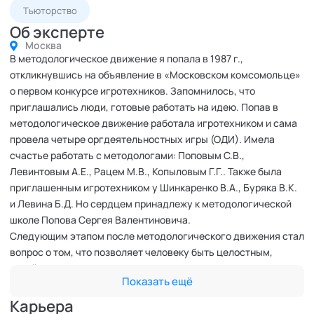
Тьюторство
Об эксперте
Москва
В методологическое движение я попала в 1987 г.,
откликнувшись на объявление в «Московском комсомольце»
о первом конкурсе игротехников. Запомнилось, что
приглашались люди, готовые работать на идею. Попав в
методологическое движение работала игротехником и сама
провела четыре оргдеятельностных игры (ОДИ). Имела
счастье работать с методологами: Поповым С.В.,
Левинтовым А.Е., Рацем М.В., Копыловым Г.Г.. Также была
приглашенным игротехником у Шинкаренко В.А., Буряка В.К.
и Левина Б.Д. Но сердцем принадлежу к методологической
школе Попова Сергея Валентиновича.
Следующим этапом после методологического движения стал
вопрос о том, что позволяет человеку быть целостным,
устойчивым и уместным в этом непредсказуемом мире с
Показать ещё
одной стороны и затехнологизированном с другой. Как
человеку найти его собственный путь и быть независимым от
Карьера