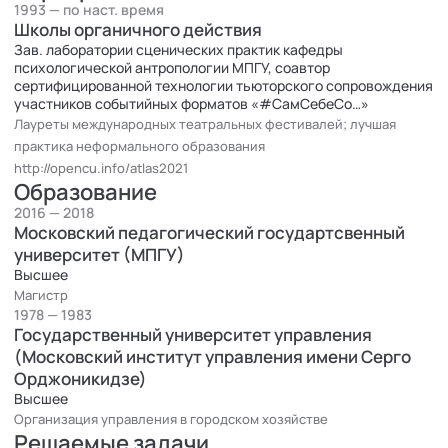
"охотников за головами". Эти вопросы меня привели к
1993 — по наст. время
созданию пространства, которое культивировала бы
Школы органичного действия
принципально другой тип деятельности (producere – про-из-
Зав. лаборатории сценических практик кафедры
психологической антропологии МПГУ, соавтор
вести» (М. Хайдеггер, «Письмо о гуманизме» - про-из-вести
сертифицированной технологии тьюторского сопровождения
нечто во всей его полноте). Таким пространством стало
участников событийных форматов «#СамСебеСо…»
сценическое пространство, где человек действует всем
Лауреты международных театральных фестивалей; лучшая
собой целостно, полно и уместно. В 1993 г. была создана
практика неформального образования
"ТОТ" Театральная лаборатория метода
www.tottheatre.ru
,
http://opencu.info/atlas2021
Образование
которая неоднократно становилась лауретом российских и
международных театральных фестивалей. Данная практика
2016 — 2018
Московский педагогический государтсвенный
получила в дальнейшем название "практика органичного
университет (МПГУ)
действия". Через эту площадку прошло четыре поколения
Высшее
людей, способных транслировать такой тип организации
Магистр
действия. А в различных тренингах и образовательных
1978 — 1983
форматах прошло более 5000 участников.
Государственный университет управления
(Московский институт управления имени Серго
Орджоникидзе)
Высшее
Организация управления в городском хозяйстве
Решаемые задачи