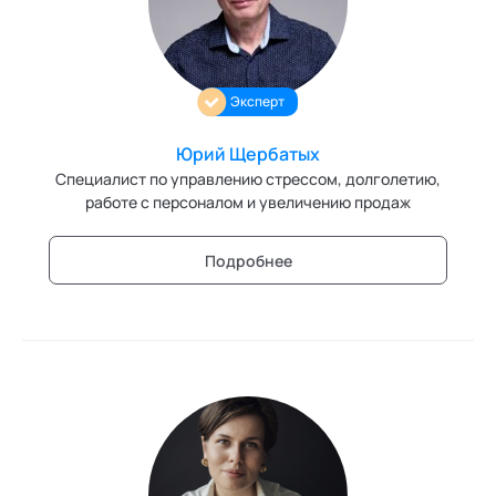
Ака
Профессионалам
Поддержка
Игропрактика
Режим работы и тп
Имидж и стиль
Эксперт
Интегральное развитие территорий
Юрий Щербатых
Интегративные технологии здоровья
Специалист по управлению стрессом, долголетию,
работе с персоналом и увеличению продаж
Комьюнити-менеджмент
Корпоративная культура и антропология
Подробнее
Коучинг
Креативные методологии
Медиация
Ментальные практики
Нейролингвистическое программирование