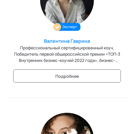
Персонология и поведенческий анализ
Позитивная динамическая психотерапия
Эксперт
Психодрама
Валентина Гаврина
Сексология
Профессиональный сертифицированный коуч,
Победитель первой общероссийской премии «ТОП-3
Системные продажи
Внутренних бизнес-коучей 2022 года»; бизнес-
тренер и эксперт в области управления персоналом
Современный гипноз
Подробнее
Современный этикет
Сторителлинг
Телесные психотехники
Технологии командного менеджмента
Технологии стратегического управления