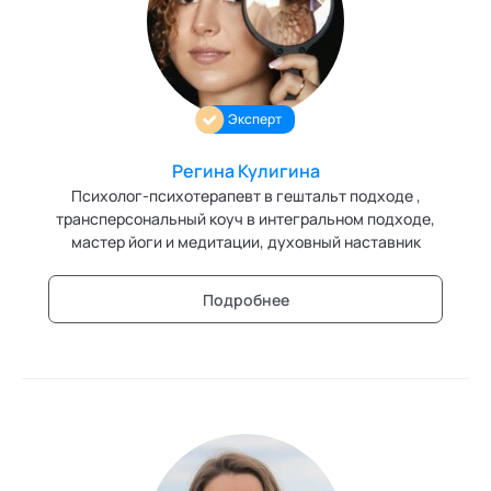
Трансперсональная психология
Тьюторство
Эксперт
Фасилитация и модерация
Регина Кулигина
Христианский коучинг
Психолог-психотерапевт в гештальт подходе ,
Цифровой профайлинг
трансперсональный коуч в интегральном подходе,
мастер йоги и медитации, духовный наставник
Подробнее