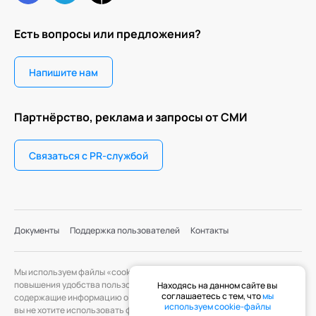
Есть вопросы или предложения?
Напишите нам
Партнёрство, реклама и запросы от СМИ
Связаться с PR-службой
Документы
Поддержка пользователей
Контакты
Мы используем файлы «cookie» с целью персонализации сервисов и
повышения удобства пользования веб-сайтом. «Cookie» — файлы,
Находясь на данном сайте вы
соглашаетесь с тем, что
мы
содержащие информацию о предыдущих посещениях веб-сайта. Если
используем cookie-файлы
вы не хотите использовать файлы «cookie», измените настройки