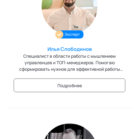
Персонология и поведенческий анализ
Позитивная динамическая психотерапия
Эксперт
Психодрама
Сексология
Илья Слободинов
Специалист в области работы с мышлением
Системные продажи
управленцев и ТОП-менеджеров. Помогаю
сформировать нужное для эффективной работы
Современный гипноз
отношение, а так же настроить на сотрудничество и
партнёрство во всех элементах работы.
Подробнее
Современный этикет
Сторителлинг
Телесные психотехники
Технологии командного менеджмента
Технологии стратегического управления