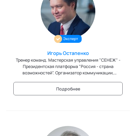
Эксперт
Игорь Остапенко
Тренер команд. Мастерская управления "СЕНЕЖ" -
Президентская платформа "Россия - страна
возможностей". Организатор коммуникации,
модератор проектной работы (СМД-методология),
executive-коуч, организационный и стратегический
Подробнее
консультант, проведение стратегических сессий,
системное карьерное консультирование, групповой
и командный коучинг, тренер, бизнес-трекер,
независимый директор в коммерческих компаниях и
акционерных обществах с государственным
участием. Действительный член Ассоциации
психоаналитического коучинга и бизнес-