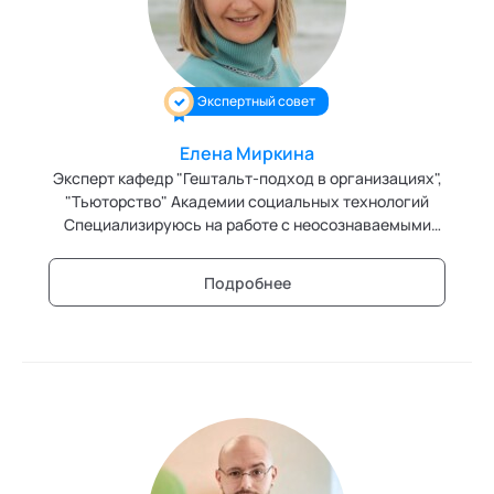
Ака
Профессионалам
Поддержка
Игропрактика
Режим работы и тп
Имидж и стиль
Экспертный совет
Интегральное развитие территорий
Елена Миркина
Интегративные технологии здоровья
Эксперт кафедр "Гештальт-подход в организациях",
"Тьюторство" Академии социальных технологий
Комьюнити-менеджмент
Специализируюсь на работе с неосознаваемыми
персональными и групповыми сценариями.
Корпоративная культура и антропология
Подробнее
Коучинг
Креативные методологии
Медиация
Ментальные практики
Нейролингвистическое программирование