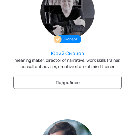
Трансперсональная психология
Тьюторство
Фасилитация и модерация
Эксперт
Христианский коучинг
Юрий Сырцов
Цифровой профайлинг
meaning maker, director of narrative, work skills trainer,
consultant adviser, creative state of mind trainer
Подробнее