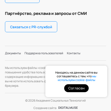
Партнёрство, реклама и запросы от СМИ
Связаться с PR-службой
Документы
Поддержка пользователей
Контакты
Мы используем файлы «cookie» с целью персонализации сервисов и
повышения удобства пользования веб-сайтом. «Cookie» — файлы,
Находясь на данном сайте вы
соглашаетесь с тем, что
мы
содержащие информацию о предыдущих посещениях веб-сайта. Если
используем cookie-файлы
вы не хотите использовать файлы «cookie», измените настройки
браузера.
Согласен
© 2026 Академия Социальных Технологий
DIGITAL MUSE
Создание сайта