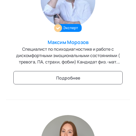
Ака
Профессионалам
Поддержка
Игропрактика
Режим работы и тп
Имидж и стиль
Эксперт
Интегральное развитие территорий
Максим Морозов
Интегративные технологии здоровья
Специалист по психодиагностике и работе с
дискомфортными эмоциональными состояниями (
Комьюнити-менеджмент
тревога, ПА, страхи, фобии) Кандидат физ.-мат.
наук.
Корпоративная культура и антропология
Подробнее
Коучинг
Креативные методологии
Медиация
Ментальные практики
Нейролингвистическое программирование