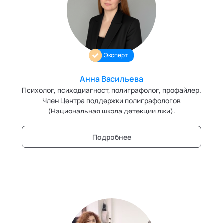
Персонология и поведенческий анализ
Позитивная динамическая психотерапия
Эксперт
Психодрама
Сексология
Анна Васильева
Психолог, психодиагност, полиграфолог, профайлер.
Системные продажи
Член Центра поддержки полиграфологов
(Национальная школа детекции лжи).
Современный гипноз
Подробнее
Современный этикет
Сторителлинг
Телесные психотехники
Технологии командного менеджмента
Технологии стратегического управления