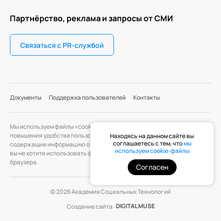
Партнёрство, реклама и запросы от СМИ
Связаться с PR-службой
Документы
Поддержка пользователей
Контакты
Мы используем файлы «cookie» с целью персонализации сервисов и
повышения удобства пользования веб-сайтом. «Cookie» — файлы,
Находясь на данном сайте вы
соглашаетесь с тем, что
мы
содержащие информацию о предыдущих посещениях веб-сайта. Если
используем cookie-файлы
вы не хотите использовать файлы «cookie», измените настройки
браузера.
Согласен
© 2026 Академия Социальных Технологий
DIGITAL MUSE
Создание сайта