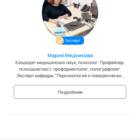
Трансперсональная психология
Тьюторство
Фасилитация и модерация
Эксперт
Христианский коучинг
Мария Медникова
Цифровой профайлинг
Кандидат медицинских наук, психолог. Профайлер,
психодиагност, профориентолог, полиграфолог.
Эксперт кафедры "Персонология и поведенческий
анализ" Академии социальных технологий.
Руководитель направления профайлинга в АНО ДПО
Подробнее
«Научный центр психофизиологии и профайлинга».