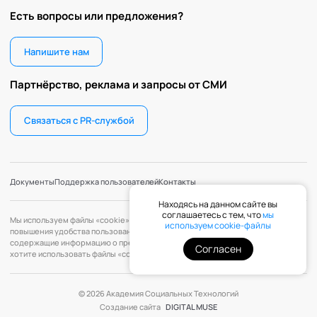
Есть вопросы или предложения?
Напишите нам
Партнёрство, реклама и запросы от СМИ
Связаться с PR-службой
Документы
Поддержка пользователей
Контакты
Находясь на данном сайте вы
соглашаетесь с тем, что
мы
Мы используем файлы «cookie» с целью персонализации сервисов и
используем cookie-файлы
повышения удобства пользования веб-сайтом. «Cookie» — файлы,
содержащие информацию о предыдущих посещениях веб-сайта. Если вы не
Согласен
хотите использовать файлы «cookie», измените настройки браузера.
© 2026 Академия Социальных Технологий
Создание сайта
DIGITAL MUSE