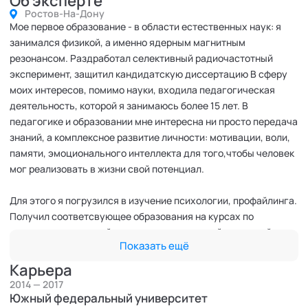
Об эксперте
Ростов-На-Дону
Мое первое образование - в области естественных наук: я
занимался физикой, а именно ядерным магнитным
резонансом. Раздработал селективный радиочастотный
эксперимент, защитил кандидатскую диссертацию В сферу
моих интересов, помимо науки, входила педагогическая
деятельность, которой я занимаюсь более 15 лет. В
педагогике и образовании мне интересна ни просто передача
знаний, а комплексное развитие личности: мотивации, воли,
памяти, эмоционального интеллекта для того,чтобы человек
мог реализовать в жизни свой потенциал.
Для этого я погрузился в изучение психологии, профайлинга.
Получил соответсвующее образования на курсах по
переподготовки и сейчас занимаюсь частной практикой.
Показать ещё
Провожу глубокую психодиагностику, составляю
характерологический профиль человека и также провожу
Карьера
психотерапию, работая в основном с такими запросами,
2014 — 2017
связанными с дискомфортными эмоциональными
Южный федеральный университет