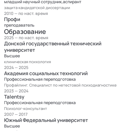
состояниями ( тревоги,страхи,фобии,ПА, психосоматика),
младший научный сотрудник,аспирант
защита кандидатской диссертации
которые мешают человеку в самореализации во всех сферах
2010 — по наст. время
жизни.
Профи
преподаватель
В настоящее время прохожу обучение по магистерской
Образование
программе "Клиническая психология и психофизиология".
2025 — по наст. время
Открыт для общения и совместных проектов.
Донской государственный технический
университет
Высшее
клиническая психология
2024 — 2025
Академия социальных технологий
Профессиональная переподготовка
Профайлинг. Специалист по нетестовой психодиагностике
2023 — 2024
Talentsy
Профессиональная переподготовка
Психолог-консультант
2007 — 2017
Южный Федеральный университет
Высшее