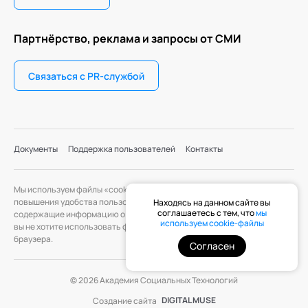
Партнёрство, реклама и запросы от СМИ
Связаться с PR-службой
Документы
Поддержка пользователей
Контакты
Мы используем файлы «cookie» с целью персонализации сервисов и
повышения удобства пользования веб-сайтом. «Cookie» — файлы,
Находясь на данном сайте вы
соглашаетесь с тем, что
мы
содержащие информацию о предыдущих посещениях веб-сайта. Если
используем cookie-файлы
вы не хотите использовать файлы «cookie», измените настройки
браузера.
Согласен
© 2026 Академия Социальных Технологий
DIGITAL MUSE
Создание сайта