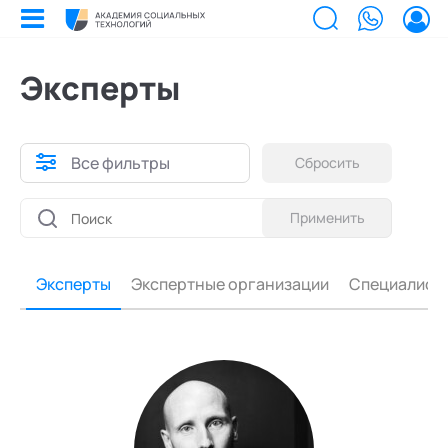
Решаемая задача
Специализация
Тип услуг
Кафедры
Формат
Город
Сбросить
Сбросить
Сбросить
Сбросить
Сбросить
Сбросить
Эксперты
Онлайн
Билеты на мероприятия
Приобретенные билеты на мероприятия
Офлайн
Все фильтры
Сбросить
Сертификаты
Сертификаты, подтверждающие участие в мероприятиях и экспертном
Онлайн и Офлайн
Все
Владивосток
сообществе АСТ
Применить
Мероприятия
Документы
PR и интегративные коммуникации
Екатеринбург
Акты, договоры и другие документы для скачивания
Выс
Об 
Образование
Программы обучения
Бизнес-тренинги
Казань
ет
Эксперты
Экспертные организации
Специалист
В этом разделе отображаются программы, на которые вы зачисляетесь/
Поч
Ка
Лента
уже зачислены в качестве слушателя
Генеративная психотерапия
Москва
Экс
Лаб
Услуги
Заказы услуг
Ваши заказы на услуги Экспертов Академии
Экс
Поч
Найти эксперта
Гештальт-подход в организациях
Новосибирск
Основное
Спе
Уче
Об Академии
Добавить фото, изменить контактные данные
Долголетие и качество жизни
Санкт-Петербург
Ака
Бизнесу
Безопасность
Духовно-ориентированная психотерапия
Настройка двухфакторной аутентификации