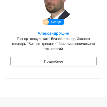
Ака
Профессионалам
Поддержка
Игропрактика
Режим работы и тп
Имидж и стиль
Эксперт
Интегральное развитие территорий
Александр Яшин
Интегративные технологии здоровья
Тренер-консультант. Бизнес-тренер. Эксперт
кафедры "Бизнес-тренинги" Академии социальных
Комьюнити-менеджмент
технологий
Корпоративная культура и антропология
Подробнее
Коучинг
Креативные методологии
Медиация
Ментальные практики
Нейролингвистическое программирование