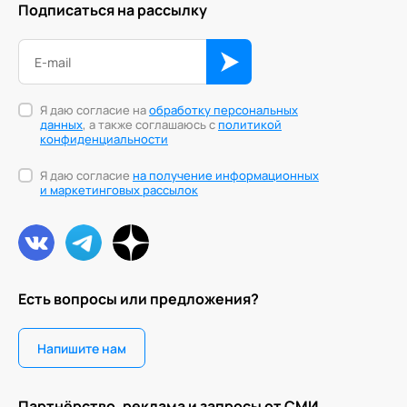
Подписаться на рассылку
Персонология и поведенческий анализ
Позитивная динамическая психотерапия
Психодрама
Я даю согласие на
обработку персональных
данных
, а также соглашаюсь с
политикой
конфиденциальности
Сексология
Я даю согласие
на получение информационных
Системные продажи
и маркетинговых рассылок
Современный гипноз
Современный этикет
Сторителлинг
Есть вопросы или предложения?
Телесные психотехники
Напишите нам
Технологии командного менеджмента
Технологии стратегического управления
Партнёрство, реклама и запросы от СМИ