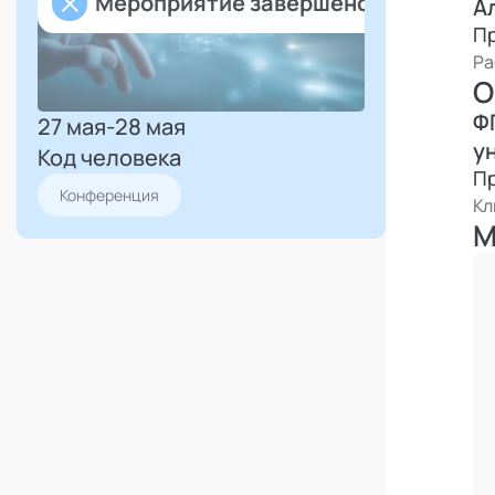
Мероприятие завершено
А
к
П
на
Ра
О
Н
Ф
27 мая
-
28 мая
у
у
Код человека
ко
П
Конференция
Кл
М