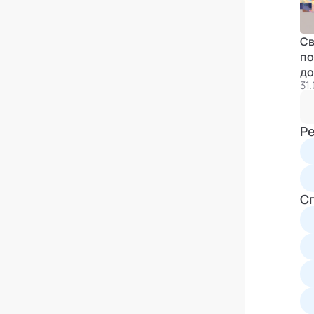
Св
по
до
31
Р
С