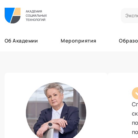
Билеты на мероприятия
Приобретенные билеты на мероприятия
Об Академии
Мероприятия
Образо
Сертификаты
Сертификаты, подтверждающие участие в м
Мероприятия
Документы
Образование
Акты, договоры и другие документы для ска
Лента
Программы обучения
Услуги
В этом разделе отображаются программы, н
Найти эксперта
Заказы услуг
Об Академии
Ваши заказы на услуги Экспертов Академии
Бизнесу
Основное
Сп
Профессионалам
Добавить фото, изменить контактные данны
ск
Безопасность
по
Настройка двухфакторной аутентификации
по
Поддержка