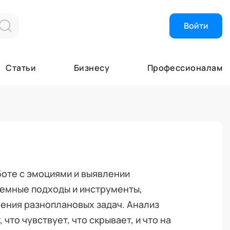
Войти
Найти эксперта
Об Академии
Статьи
Бизнесу
Профессионалам
Высший экспер
Об Академии
Почетные эксп
Кафедры
Эксперты
Лаборатории
Экспертные ор
Почетные эксп
Специалисты
Ученый совет
я
Академия в СМ
Академия помо
оте с эмоциями и выявлении
темные подходы и инструменты,
ения разноплановых задач. Анализ
что чувствует, что скрывает, и что на