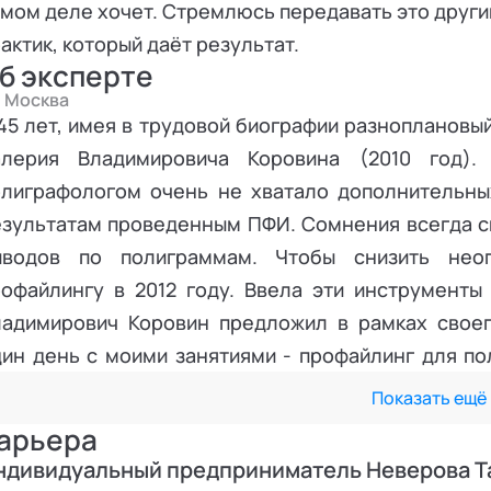
мом деле хочет. Стремлюсь передавать это другим 
актик, который даёт результат.
б эксперте
Москва
45 лет, имея в трудовой биографии разноплановы
алерия Владимировича Коровина (2010 год).
олиграфологом очень не хватало дополнительны
езультатам проведенным ПФИ. Сомнения всегда с
ыводов по полиграммам. Чтобы снизить нео
рофайлингу в 2012 году. Ввела эти инструменты
ладимирович Коровин предложил в рамках свое
ин день с моими занятиями - профайлинг для по
их занятий родился шестидневный курс «Профайл
Показать ещё
сарафанному радио» стали приходить близкие лю
арьера
урс для узконаправленных специалистов преоб
ндивидуальный предприниматель Неверова Т
фективное взаимодействие с людьми, кому не хо