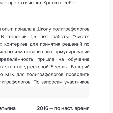
— просто и чётко. Кратко о себе -
й опыт, пришла в Школу полиграфологов
 В течении 1,5 лет работы "чисто"
х критериев для принятия решений по
ильно изматывали при формулировании
пределённость пришла на обучение
 в этап предтестовой беседы. Валерий
го КПК для полиграфологов проводить
лиграфологов. По запросам участников
инг для полиграфологов» на который по
ди участников предыдущих групп. Так
разовался для всех, кому интересно
атьяна
2016 — по наст. время
телось быть обманутыми и просто тем,