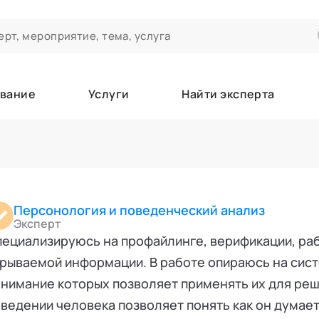
вание
Услуги
Найти эксперта
ероприятиях и экспертном сообществе АСТ
чивания
а которые вы зачисляетесь/уже зачислены в качестве слушател
Персонология и поведенческий анализ
Эксперт
ециализируюсь на профайлинге, верификации, раб
е
рываемой информации. В работе опираюсь на сис
нимание которых позволяет применять их для реш
ведении человека позволяет понять как он думает, 