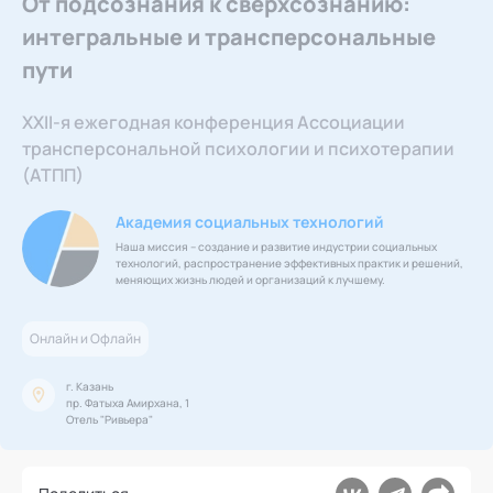
От подсознания к сверхсознанию:
Ака
Профессионалам
Поддержка
интегральные и трансперсональные
Режим работы и тп
пути
XXII-я ежегодная конференция Ассоциации
трансперсональной психологии и психотерапии
(АТПП)
Академия социальных технологий
Наша миссия – создание и развитие индустрии социальных
технологий, распространение эффективных практик и решений,
меняющих жизнь людей и организаций к лучшему.
Онлайн и Офлайн
г. Казань
пр. Фатыха Амирхана, 1
Отель "Ривьера"