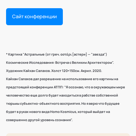
Сайт конференции
* Картина "Астральные (от греч. αστέρι [астери] — "звезда")
Космические Исследования: Встреча с Великим Архитектором".
Художник Кайхан Салахов. Холст 120×150см. Акрил. 2020.
Кайхан Салахов дал разрешение на использование его картины на
предстоящей конференции АТПП: "Я осознаю, что в окружающем мире
человечество еще долго будет находиться в рабстве собственной
тюрьмы субъектно-объектного восприятия. Но я верю что будущее
будет в руках нового вида Homo Kosmicus, который выйдет на
совершенно другой уровень сознания".