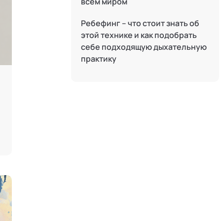
всем миром
Телесные психотехники
Ребефинг – что стоит знать об
Терапия искусствами
этой технике и как подобрать
Технологии командного менеджмента
себе подходящую дыхательную
практику
Трансперсональная психология
Тьюторство
Фасилитация и модерация
Цифровой профайлинг