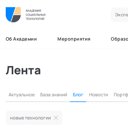
Билеты на мероприятия
Приобретенные билеты на мероприятия
Об Академии
Мероприятия
Образ
Сертификаты
Сертификаты, подтверждающие участие в м
Документы
Мероприятия
Акты, договоры и другие документы для ска
Лента
Образование
Программы обучения
Лента
В этом разделе отображаются программы, н
Услуги
Заказы услуг
Найти эксперта
Ваши заказы на услуги Экспертов Академии
Об Академии
Актуальное
База знаний
Блог
Новости
Портф
Основное
Бизнесу
Добавить фото, изменить контактные данны
Профессионалам
Безопасность
Настройка двухфакторной аутентификации
новые технологии
Поддержка