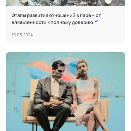
Сторителлинг
Этапы развития отношений в паре – от
Телесные психотехники
влюбленности к полному доверию
Терапия искусствами
15.03.2024
Технологии командного менеджмента
Трансперсональная психология
Тьюторство
Фасилитация и модерация
Цифровой профайлинг