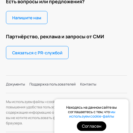
Есть вопросы или предложения?
Напишите нам
Партнёрство, реклама и запросы от СМИ
Связаться с PR-службой
Документы
Поддержка пользователей
Контакты
Мы используем файлы «cookie» с целью персонализации сервисов и
повышения удобства пользования веб-сайтом. «Cookie» — файлы,
Находясь на данном сайте вы
соглашаетесь с тем, что
мы
содержащие информацию о предыдущих посещениях веб-сайта. Если
используем cookie-файлы
вы не хотите использовать файлы «cookie», измените настройки
браузера.
Согласен