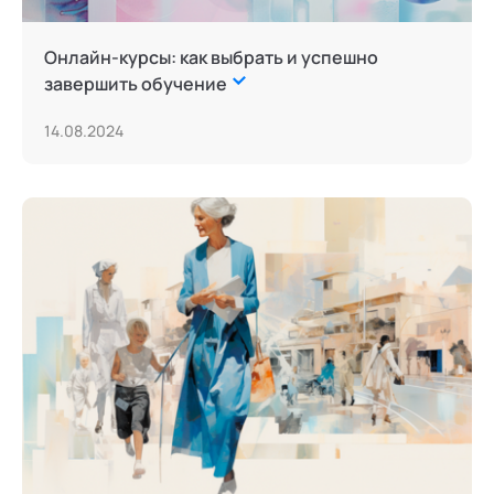
Сторителлинг
Онлайн-курсы: как выбрать и успешно
Телесные психотехники
завершить обучение
Терапия искусствами
14.08.2024
Технологии командного менеджмента
Трансперсональная психология
Тьюторство
Фасилитация и модерация
Цифровой профайлинг