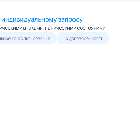
Онлайн
ший экспертный совет
Офлайн
перты
о индивидуальному запросу
циалисты
ническими атаками, паническими состояними
пертные организации
ьное консультирование
По договоренности