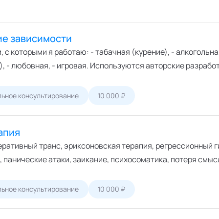
ие зависимости
 с которыми я работаю: - табачная (курение), - алкогольна
, - любовная, - игровая. Используются авторские разрабо
ьное консультирование
10 000 ₽
апия
еративный транс, эриксоновская терапия, регрессионный 
, панические атаки, заикание, психосоматика, потеря смыс
ьное консультирование
10 000 ₽