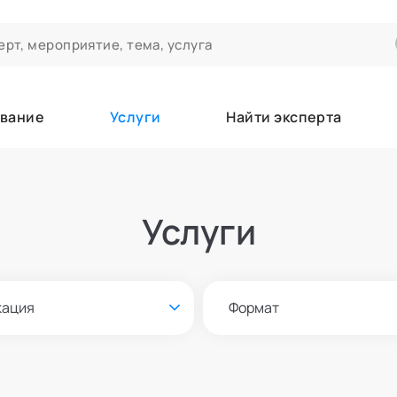
вание
Услуги
Найти эксперта
ероприятиях и экспертном сообществе АСТ
чивания
Услуги
а которые вы зачисляетесь/уже зачислены в качестве слушател
кация
Формат
е
Онлайн и офлайн
азать всех