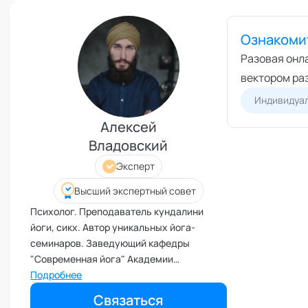
Иммунитет
Ознакоми
Карьерная стратегия
Разовая онл
Клиентский менеджмент
вектором ра
Когнитивные способности
Индивидуал
Командное лидерство
Коммуникационная стратегия
Алексей
Владовский
Коммуникация в команде
Корпоративная антропология
Эксперт
Корпоративная культура и
Высший экспертный совет
этика
Психолог. Преподаватель кундалини
Коучинг команд
йоги, сикх. Автор уникальных йога-
Коучинг руководителей
семинаров. Заведующий кафедры
Кризисы
"Современная йога" Академии
социальных технологий
Подробнее
Маркетинговые и PR
коммуникации
Связаться
Международные коммуникации