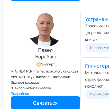
частную практику, как психолог-тренер-
Развитие креативности
игропрактик.
Развитие лидерских качеств
Устранен
Разработка бизнес-процессов
Зависимости,
Расставание
(переедание)
Ревность и измена
книгах.
Самоорганизация и мотивация
Индивидуал
Самооценка и уверенность в
Павел
себе
Барабаш
Секс и сексуальность
Эксперт
Гипнотер
Системное мышление
M.A. NLP, NLP-Trainer, психолог, кандидат
Методы: ген
Сложности в общении
физ.-мат. наук, писатель, автор книг.
страх, фобии
Сон
Эксперт кафедры
конфликт.
Социализация и адаптация
"Нейролингвистическое
программирование" Академии
Подробнее
Индивидуал
Спорт и тренировки
социальных технологий.
Связаться
Стресс