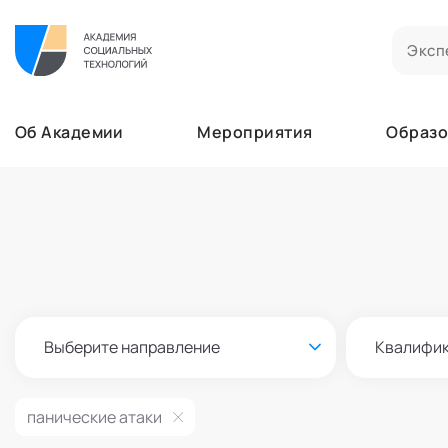
Билеты на мероприятия
Приобретенные билеты на мероприятия
Об Академии
Мероприятия
Образо
Сертификаты
Сертификаты, подтверждающие участие в м
Мероприятия
Документы
Образование
Акты, договоры и другие документы для ска
Лента
Программы обучения
Услуги
В этом разделе отображаются программы, н
Найти эксперта
Заказы услуг
Об Академии
Ваши заказы на услуги Экспертов Академии
Бизнесу
Основное
Профессионалам
Выберите направление
Квалифи
Добавить фото, изменить контактные данны
Безопасность
Настройка двухфакторной аутентификации
панические атаки
Поддержка
Пок