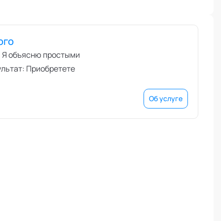
ого
- Я объясню простыми
ультат: Приобретете
Об услуге