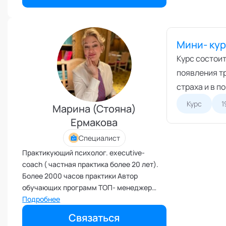
Межличностные конфликты
Наставничество
Мини- кур
Невроз
Курс состоит
Обучение и образовательные
программы
появления тр
Ораторское искусство
страха и в п
Организация и проведение
Курс
1
переговоров
Марина (Стояна)
Оргконсультирование
Ермакова
Осознанность
Специалист
Отношения в паре
Практикующий психолог. executive-
coach ( частная практика более 20 лет).
Отношения с родителями
Более 2000 часов практики Автор
Персональный коучинг
обучающих программ ТОП- менеджер
Пищевое поведение
крупных компаний, общий стаж 22 года.
Подробнее
Эксперт протокольного дресс-кода,
Планирование и внедрение
Связаться
изменений
дизайнер -стилист политиков и