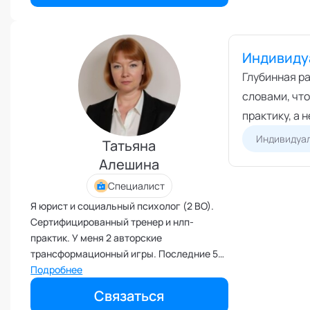
бизнесменов с 2016 года
Поведенческий анализ
Подготовка и обучение
специалистов
Индивидуа
Половое воспитание
Глубинная ра
Презентация и искусство
продаж
словами, что
Проблемы с партнером
практику, а 
Прогнозирование
Индивидуал
Татьяна
Продуктивность и мотивация
Алешина
сотрудников
Специалист
Профайлинг и оценка
персонала
Я юрист и социальный психолог (2 ВО).
Профориентация и поиск
Сертифицированный тренер и нлп-
призвания
практик. У меня 2 авторские
Психологические травмы и
трансформационный игры. Последние 5
блоки
лет руководила консультационным
Подробнее
ПТСР
центром для пожилых людей. Потом
Связаться
Развитие коммуникабельности
стала еще и тренером. Сейчас веду