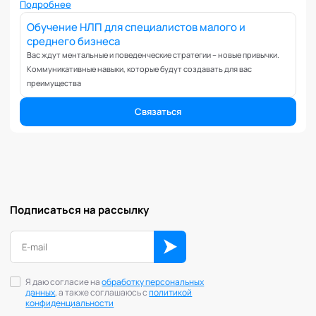
Вовлеченность сотрудников
социальных технологий
Подробнее
Возрастные кризисы
Обучение НЛП для специалистов малого и
среднего бизнеса
Воспитание
Вас ждут ментальные и поведенческие стратегии – новые привычки.
Депрессия
Коммуникативные навыки, которые будут создавать для вас
Долголетие и качество жизни
преимущества
Дыхательные практики
Связаться
Зависимости
Защита от манипуляций
Иммунитет
Карьерная стратегия
Клиентский менеджмент
Когнитивные способности
Подписаться на рассылку
Командное лидерство
Коммуникационная стратегия
Коммуникация в команде
Корпоративная антропология
Я даю согласие на
обработку персональных
данных
, а также соглашаюсь с
политикой
Корпоративная культура и этика
конфиденциальности