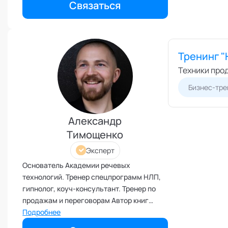
Токсичные отношения и
Связаться
созависимость
Травматический опыт
Тревожность
Тренинг "
Тьюторство
Техники про
Умение работать в команде
Управление продажами и
Бизнес-тре
маркетинг
Управление проектами
Александр
Управление репутацией
Тимощенко
Фасилитация
Эксперт
Физические травмы и
реабилитация
Основатель Академии речевых
технологий. Тренер спецпрограмм НЛП,
Фобии и страхи
гипнолог, коуч-консультант. Тренер по
Формирование команд
продажам и переговорам Автор книг
Целеполагание и планирование
"НЛП в продажах" и "Время для себя".
Подробнее
Эмоциональные расстройства
Эксперт кафедры