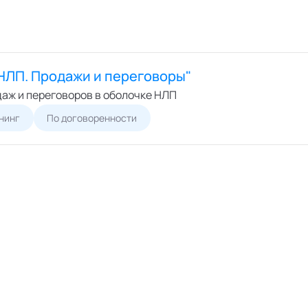
НЛП. Продажи и переговоры"
даж и переговоров в оболочке НЛП
нинг
По договоренности