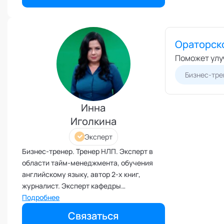
Межличностные конфликты
Наставничество
Ораторск
Невроз
Поможет улу
Обучение и образовательные
программы
Бизнес-тре
Ораторское искусство
Организация и проведение
переговоров
Инна
Оргконсультирование
Иголкина
Осознанность
Эксперт
Отношения в паре
Бизнес-тренер. Тренер НЛП. Эксперт в
области тайм-менеджмента, обучения
Отношения с родителями
английскому языку, автор 2-х книг,
Персональный коучинг
журналист. Эксперт кафедры
Пищевое поведение
"Нейролингвистическое
Подробнее
программирование" Академии
Планирование и внедрение
Связаться
изменений
социальных технологий