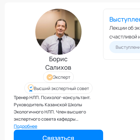
Режим работы и тп
Выс
Экс
Бизнес-моделирование
Выступле
Спе
Взаимоотношения с детьми
Лекции об э
Экс
Внедрение инноваций и
счастливой 
изменений
Выступлен
Внутренние коммуникации
Борис
Внутренние ресурсы и
продуктивность
Салихов
Вовлеченность сотрудников
Эксперт
Возрастные кризисы
Высший экспертный совет
Воспитание
Тренер НЛП. Психолог-консультант.
Депрессия
Руководитель Казанской Школы
Долголетие и качество жизни
Экологичного НЛП. Член высшего
экспертного совета кафедры
Дыхательные практики
"Нейролингвистическое
Подробнее
Зависимости
программирование" Академии
Связаться
Защита от манипуляций