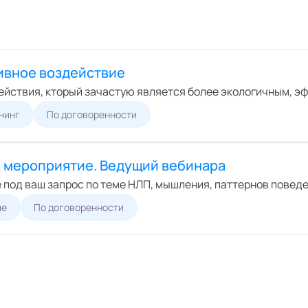
ивное воздействие
ействия, кторый зачастую является более экологичным, 
нинг
По договоренности
а мероприятие. Ведущий вебинара
 под ваш запрос по теме НЛП, мышления, паттернов повед
ие
По договоренности