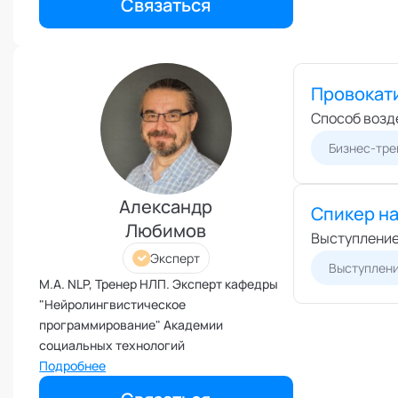
Связаться
"Нейролингвистическое
Эмоциональный интеллект
программирование" Академии
социальных технологий
Провокат
Способ возд
Бизнес-тре
Александр
Спикер н
Любимов
Выступление
Эксперт
Выступлен
M.A. NLP, Тренер НЛП. Эксперт кафедры
"Нейролингвистическое
программирование" Академии
социальных технологий
Подробнее