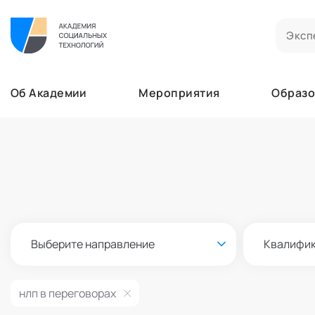
Билеты на мероприятия
Приобретенные билеты на мероприятия
Об Академии
Мероприятия
Образо
Сертификаты
Сертификаты, подтверждающие участие в м
Мероприятия
Документы
Образование
Акты, договоры и другие документы для ска
Лента
Программы обучения
Услуги
В этом разделе отображаются программы, н
Найти эксперта
Заказы услуг
Об Академии
Ваши заказы на услуги Экспертов Академии
Бизнесу
Основное
Профессионалам
Выберите направление
Квалифи
Добавить фото, изменить контактные данны
Безопасность
Настройка двухфакторной аутентификации
нлп в переговорах
Поддержка
Пок