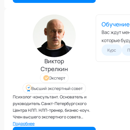
Поведенческий анализ
Подготовка и обучение
специалистов
Обучение 
Половое воспитание
Вас ждут ме
Презентация и искусство
продаж
которые буд
Проблемы с партнером
Курс
П
Прогнозирование
Виктор
Продуктивность и мотивация
Стрелкин
сотрудников
Эксперт
Профайлинг и оценка
персонала
Высший экспертный совет
Профориентация и поиск
призвания
Психолог-консультант. Основатель и
руководитель Санкт-Петербургского
Психологические травмы и
блоки
Центра НЛП. НЛП-тренер, бизнес-коуч.
Член высшего экспертного совета
ПТСР
кафедры "Нейролингвистическое
Подробнее
Развитие коммуникабельности