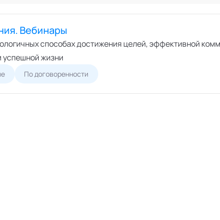
Онлайн
ший экспертный совет
Офлайн
перты
ния. Вебинары
циалисты
кологичных способах достижения целей, эффективной комм
пертные организации
и успешной жизни
ие
По договоренности