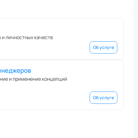
 и личностных качеств
Об услуге
менеджеров
ние и применение концепций
Об услуге