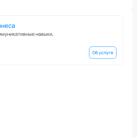
знеса
оммуникативные навыки,
Об услуге