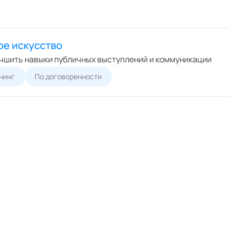
ое искусство
чшить навыки публичных выступлений и коммуникации
нинг
По договоренности