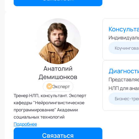
социальных технологий
Иммунитет
Карьерная стратегия
Клиентский менеджмент
Консульт
Когнитивные способности
Индивидуаль
Командное лидерство
Коучингова
Коммуникационная стратегия
Коммуникация в команде
Анатолий
Диагност
Корпоративная антропология
Демишонков
Представляе
Корпоративная культура и
Эксперт
этика
НЛП для ана
Тренер НЛП, консультант. Эксперт
Коучинг команд
Бизнес-тре
кафедры "Нейролингвистическое
Коучинг руководителей
программирование" Академии
Кризисы
социальных технологий
Подробнее
Маркетинговые и PR
коммуникации
Связаться
Международные коммуникации