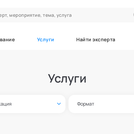
вание
Услуги
Найти эксперта
ероприятиях и экспертном сообществе АСТ
чивания
Услуги
а которые вы зачисляетесь/уже зачислены в качестве слушател
кация
Формат
е
Онлайн и офлайн
азать всех