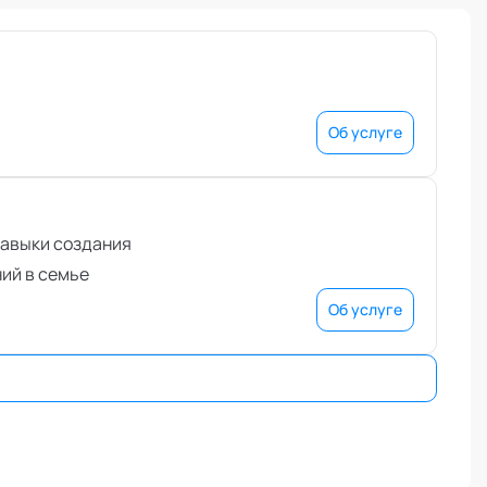
Об услуге
навыки создания
ий в семье
Об услуге