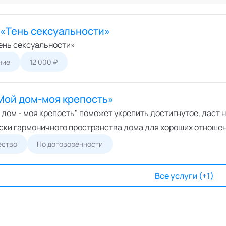
Онлайн
ший экспертный совет
Офлайн
перты
 «Тень сексуальности»
циалисты
ень сексуальности»
пертные организации
ние
12 000 ₽
Мой дом-моя крепость»
дом - моя крепость" поможет укрепить достигнутое, даст 
ски гармоничного пространства дома для хороших отношен
ество
По договоренности
Все услуги (+1)