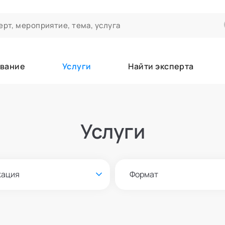
вание
Услуги
Найти эксперта
ероприятиях и экспертном сообществе АСТ
чивания
Услуги
а которые вы зачисляетесь/уже зачислены в качестве слушател
кация
Формат
е
Онлайн и офлайн
азать всех