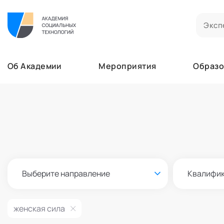
Билеты на мероприятия
Приобретенные билеты на мероприятия
Об Академии
Мероприятия
Образо
Сертификаты
Сертификаты, подтверждающие участие в м
Мероприятия
Документы
Образование
Акты, договоры и другие документы для ска
Лента
Программы обучения
Услуги
В этом разделе отображаются программы, н
Найти эксперта
Заказы услуг
Об Академии
Ваши заказы на услуги Экспертов Академии
Бизнесу
Основное
Профессионалам
Выберите направление
Квалифи
Добавить фото, изменить контактные данны
Безопасность
Настройка двухфакторной аутентификации
женская сила
Поддержка
Пок