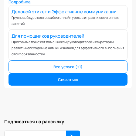
Вовлеченность сотрудников
Подробнее
Возрастные кризисы
Деловой этикет и Эффективные коммуникации
Воспитание
Групповой курс состоящий из онлайн уроков и практических очных
занятий
Депрессия
Долголетие и качество жизни
Для помощников руководителей
Дыхательные практики
Программа поможет помощникам руководителей и секретарям
развить необходимые навыки и знания для эффективного выполнения
Зависимости
своих обязанностей
Защита от манипуляций
Иммунитет
Все услуги (+1)
Карьерная стратегия
Связаться
Клиентский менеджмент
Когнитивные способности
Командное лидерство
Коммуникационная стратегия
Коммуникация в команде
Подписаться на рассылку
Корпоративная антропология
Корпоративная культура и этика