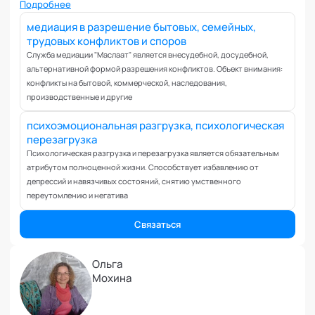
Вовлеченность сотрудников
Подробнее
Возрастные кризисы
медиация в разрешение бытовых, семейных,
трудовых конфликтов и споров
Воспитание
Служба медиации "Маслаат" является внесудебной, досудебной,
Депрессия
альтернативной формой разрешения конфликтов. Объект внимания:
Долголетие и качество жизни
конфликты на бытовой, коммерческой, наследования,
Дыхательные практики
производственные и другие
Зависимости
психоэмоциональная разгрузка, психологическая
Защита от манипуляций
перезагрузка
Иммунитет
Психологическая разгрузка и перезагрузка является обязательным
атрибутом полноценной жизни. Способствует избавлению от
Карьерная стратегия
депрессий и навязчивых состояний, снятию умственного
Клиентский менеджмент
переутомлению и негатива
Когнитивные способности
Связаться
Командное лидерство
Коммуникационная стратегия
Коммуникация в команде
Ольга
Мохина
Корпоративная антропология
Корпоративная культура и этика