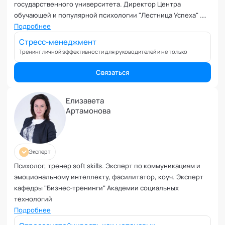
государственного университета. Директор Центра
обучающей и популярной психологии "Лестница Успеха" .
Основные сферы деятельности: управленческий
Подробнее
консалтинг; корпоративные сессии и тренинги; обучение
Стресс-менеджмент
руководителей, психологов, бизнес- тренеров;
Тренинг личной эффективности для руководителей и не только
индивидуальное консультирование и психотерапия.
Эксперт кафедры "Фасилитация и модерация" Академии
Связаться
социальных технологий
Елизавета
Артамонова
Эксперт
Психолог, тренер soft skills. Эксперт по коммуникациям и
эмоциональному интеллекту, фасилитатор, коуч. Эксперт
кафедры "Бизнес-тренинги" Академии социальных
технологий
Подробнее