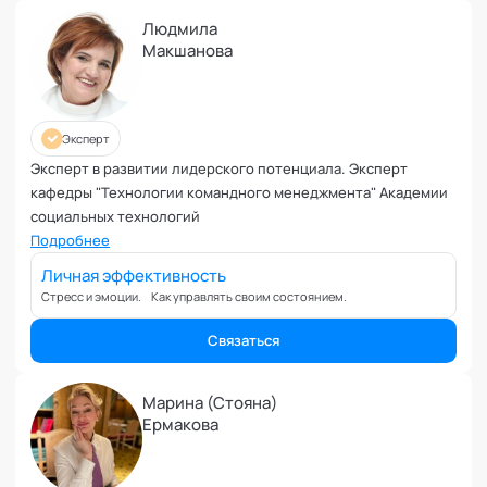
Планирование и внедрение изменений
Людмила
Поведенческий анализ
Макшанова
Подготовка и обучение специалистов
Половое воспитание
Презентация и искусство продаж
Эксперт
Проблемы с партнером
Эксперт в развитии лидерского потенциала. Эксперт
Прогнозирование
кафедры "Технологии командного менеджмента" Академии
Продуктивность и мотивация сотрудников
социальных технологий
Профайлинг и оценка персонала
Подробнее
Профориентация и поиск призвания
Личная эффективность
Психологические травмы и блоки
Стресс и эмоции. Как управлять своим состоянием.
ПТСР
Связаться
Развитие коммуникабельности
Развитие креативности
Марина (Стояна)
Развитие лидерских качеств
Ермакова
Разработка бизнес-процессов
Расставание