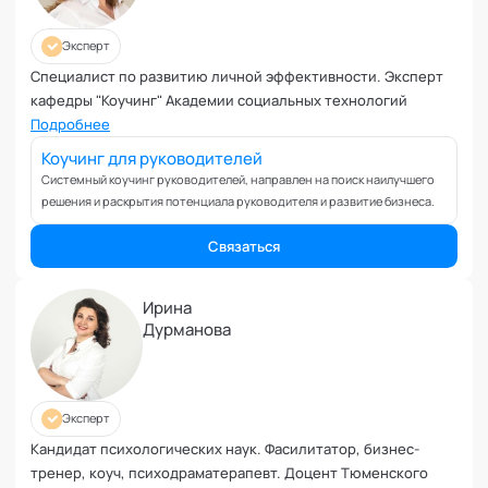
Управление репутацией
Фасилитация
Эксперт
Физические травмы и реабилитация
Специалист по развитию личной эффективности. Эксперт
Фобии и страхи
кафедры "Коучинг" Академии социальных технологий
Формирование команд
Подробнее
Целеполагание и планирование
Коучинг для руководителей
Эмоциональные расстройства
Системный коучинг руководителей, направлен на поиск наилучшего
решения и раскрытия потенциала руководителя и развитие бизнеса.
Эмоциональный интеллект
Связаться
Ирина
Дурманова
Эксперт
Кандидат психологических наук. Фасилитатор, бизнес-
тренер, коуч, психодраматерапевт. Доцент Тюменского