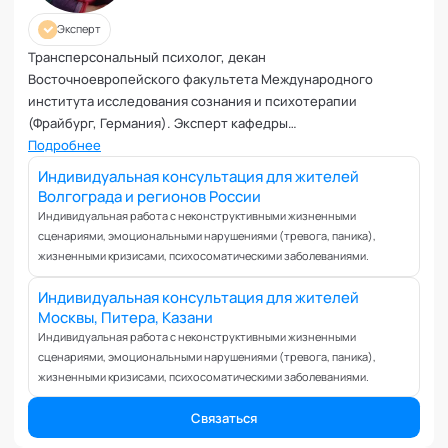
Коучинг команд
Коучинг руководителей
Эксперт
Кризисы
Трансперсональный психолог, декан
Восточноевропейского факультета Международного
Маркетинговые и PR коммуникации
института исследования сознания и психотерапии
Международные коммуникации
(Фрайбург, Германия). Эксперт кафедры
Межличностные конфликты
"Трансперсональная психология" Академии социальных
Подробнее
Наставничество
технологий
Индивидуальная консультация для жителей
Невроз
Волгограда и регионов России
Обучение и образовательные программы
Индивидуальная работа с неконструктивными жизненными
сценариями, эмоциональными нарушениями (тревога, паника),
Ораторское искусство
жизненными кризисами, психосоматическими заболеваниями.
Организация и проведение переговоров
Оргконсультирование
Индивидуальная консультация для жителей
Москвы, Питера, Казани
Осознанность
Индивидуальная работа с неконструктивными жизненными
Отношения в паре
сценариями, эмоциональными нарушениями (тревога, паника),
Отношения с родителями
жизненными кризисами, психосоматическими заболеваниями.
Персональный коучинг
Связаться
Пищевое поведение