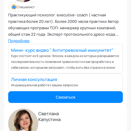
Ревность и измена
Специалист
Самоорганизация и мотивация
Практикующий психолог. executive- coach ( частная
Самооценка и уверенность в себе
практика более 20 лет). Более 2000 часов практики Автор
Секс и сексуальность
обучающих программ ТОП- менеджер крупных компаний,
Системное мышление
общий стаж 22 года. Эксперт протокольного дресс-кода,
Сложности в общении
дизайнер -стилист политиков и бизнесменов с 2016 года
Подробнее
Сон
Мини- курс видео " Антитревожный иммунитет"
Социализация и адаптация
Курс состоит из 6 уроков- блоков, в каждом из которых раскрывается
последовательность появления тревожности и как проработать в
Спорт и тренировки
себе связки, которые ее запускают, чтобы жить без страха и в покое
Стресс
Токсичные отношения и созависимость
Личная консультация
Индивидуальная работа с вашим запросом
Травматический опыт
Тревожность
Связаться
Тьюторство
Умение работать в команде
Светлана
Управление продажами и маркетинг
Капустина
Управление проектами