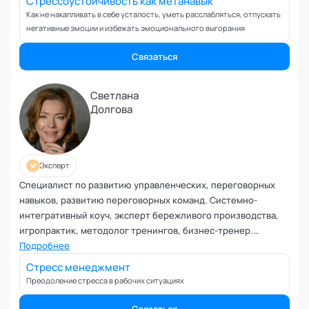
Стрессоустойчивость как метанавык
Как не накапливать в себе усталость, уметь расслабляться, отпускать
негативные эмоции и избежать эмоционального выгорания
Связаться
Светлана
Долгова
Эксперт
Специалист по развитию управленческих, переговорных
навыков, развитию переговорных команд. Системно-
интегративный коуч, эксперт бережливого производства,
игропрактик, методолог тренингов, бизнес-тренер.
Эксперт кафедры "Технологии командного менеджмента"
Подробнее
Академии социальных технологий
Стресс менеджмент
Преодоление стресса в рабочих ситуациях
Связаться