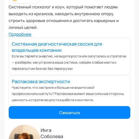
Коучинг команд
Системный психолог и коуч, который помогает людям
Коучинг руководителей
выходить из кризисов, находить внутреннюю опору,
Кризисы
строить здоровые отношения и достигать карьерных и
Маркетинговые и PR коммуникации
личных целей.
Международные коммуникации
Подробнее
Межличностные конфликты
Системная диагностическая сессия для
владельцев компании
Наставничество
Если вы теряете энергию, не видите роста или запутались в стратегии
Невроз
— разберём, как устроена ваша система, найдём слабые места и
Обучение и образовательные программы
перезапустим бизнес без перегрузки
Ораторское искусство
Распаковка экспертности
Организация и проведение переговоров
Чувствуете, что застряли и больше не видите свой
Оргконсультирование
профессиональный путь? Распаковка выявит ваши сильные стороны,
Осознанность
ценность и стратегию роста в работе и контенте.
Отношения в паре
Связаться
Отношения с родителями
Персональный коучинг
Инга
Пищевое поведение
Соболева