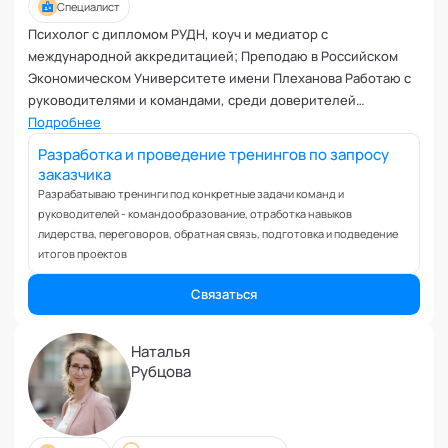
Управление репутацией
Специалист
Фасилитация
Психолог с дипломом РУДН, коуч и медиатор с
Физические травмы и реабилитация
международной аккредитацией; Преподаю в Российском
Экономическом Университете имени Плеханова Работаю с
Фобии и страхи
руководителями и командами, среди доверителей
Формирование команд
компании Bayer , Avito; Опыт более 10 000 часов ; Эксперт по
Подробнее
Целеполагание и планирование
невербальной диагностике личности, помогаю
Разработка и проведение тренингов по запросу
Эмоциональные расстройства
подготовиться к переговорам публичным выступлениям и
заказчика
Эмоциональный интеллект
интервью, справиться с тревожностью и выстроить и
Разрабатываю тренинги под конкретные задачи команд и
реализовать стратегию по достижению целей .
руководителей - командообразование, отработка навыков
лидерства, переговоров, обратная связь, подготовка и подведение
итогов проектов
Связаться
Наталья
Рубцова