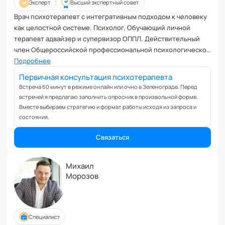
Эксперт
Высший экспертный совет
Врач психотерапевт с интегративным подходом к человеку
как целостной системе. Психолог, Обучающий личной
терапевт адвайзер и супервизор ОППЛ. Действительный
член Общероссийской профессиональной психологической
лиги, действительный член Ассоциации ценностно-
Подробнее
ориентированной психологии, член Ассоциации
Первичная консультация психотерапевта
интегративной медицины Preventage. Член высшего
Встреча 60 минут в режиме онлайн или очно в Зеленограде. Перед
экспертного совета кафедры "Духовно-ориентированная
встречей я предлагаю заполнить опросник в произвольной форме.
психотерапия" Академии социальных технологий.
Вместе выбираем стратегию и формат работы исходя из запроса и
состояния.
Связаться
Михаил
Морозов
Специалист