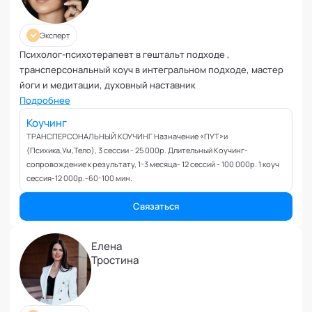
Ревность и измена
Самоорганизация и мотивация
Эксперт
Самооценка и уверенность в себе
Психолог-психотерапевт в гештальт подходе ,
Секс и сексуальность
трансперсональный коуч в интегральном подходе, мастер
Системное мышление
йоги и медитации, духовный наставник
Сложности в общении
Подробнее
Сон
Коучинг
Социализация и адаптация
ТРАНСПЕРСОНАЛЬНЫЙ КОУЧИНГ Назначение «ПУТ»и
Спорт и тренировки
(Психика,Ум,Тело), 3 сессии - 25 000р. Длительный Коучинг-
сопровождение к результату, 1-3 месяца- 12 сессий - 100 000р. 1 коуч
Стресс
сессия-12 000р.-60-100 мин.
Токсичные отношения и созависимость
Травматический опыт
Связаться
Тревожность
Тьюторство
Елена
Умение работать в команде
Тростина
Управление продажами и маркетинг
Управление проектами