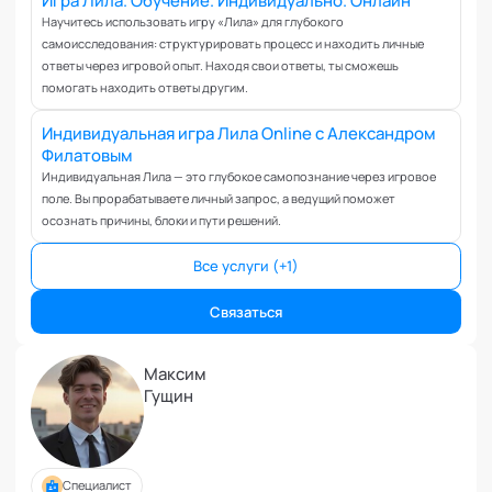
Вовлеченность сотрудников
Научитесь использовать игру «Лила» для глубокого
Возрастные кризисы
самоисследования: структурировать процесс и находить личные
Воспитание
ответы через игровой опыт. Находя свои ответы, ты сможешь
помогать находить ответы другим.
Депрессия
Долголетие и качество жизни
Индивидуальная игра Лила Online с Александром
Дыхательные практики
Филатовым
Индивидуальная Лила — это глубокое самопознание через игровое
Зависимости
поле. Вы прорабатываете личный запрос, а ведущий поможет
Защита от манипуляций
осознать причины, блоки и пути решений.
Иммунитет
Карьерная стратегия
Все услуги (+1)
Клиентский менеджмент
Связаться
Когнитивные способности
Командное лидерство
Максим
Коммуникационная стратегия
Гущин
Коммуникация в команде
Корпоративная антропология
Корпоративная культура и этика
Специалист