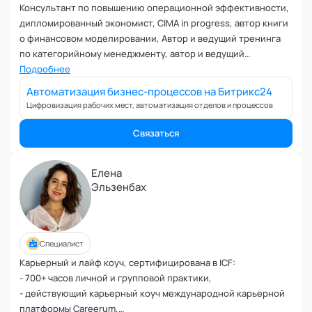
Консультант по повышению операционной эффективности,
дипломированный экономист, CIMA in progress, автор книги
о финансовом моделировании, Автор и ведущий тренинга
по категорийному менеджменту, автор и ведущий
стратегической сессии по управлению бизнесом на основе
Подробнее
цифр strategyday, автор и ведущий курса юнит-экономики
Автоматизация бизнес-процессов на Битрикс24
программы "Управление цифровым продуктом" на
Цифровизация рабочих мест, автоматизация отделов и процессов
магистратуре МФТИ.
Связаться
Елена
Эльзенбах
Специалист
Карьерный и лайф коуч, сертифицирована в ICF:
- 700+ часов личной и групповой практики,
- действующий карьерный коуч международной карьерной
платформы Careerum,