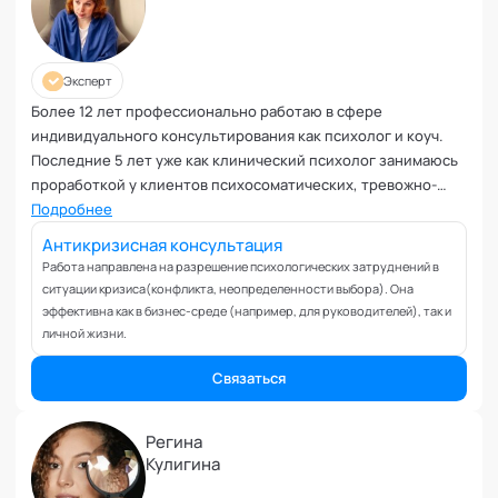
Планирование и внедрение изменений
Поведенческий анализ
Подготовка и обучение специалистов
Эксперт
Половое воспитание
Более 12 лет профессионально работаю в сфере
Презентация и искусство продаж
индивидуального консультирования как психолог и коуч.
Проблемы с партнером
Последние 5 лет уже как клинический психолог занимаюсь
Прогнозирование
проработкой у клиентов психосоматических, тревожно-
Продуктивность и мотивация сотрудников
депрессивных симптомов, помогая им улучшить телесное
Подробнее
здоровье и обрести душевное равновесие.
Профайлинг и оценка персонала
Антикризисная консультация
Профориентация и поиск призвания
Работа направлена на разрешение психологических затруднений в
ситуации кризиса(конфликта, неопределенности выбора). Она
Психологические травмы и блоки
эффективна как в бизнес-среде (например, для руководителей), так и
ПТСР
личной жизни.
Развитие коммуникабельности
Связаться
Развитие креативности
Развитие лидерских качеств
Регина
Разработка бизнес-процессов
Кулигина
Расставание