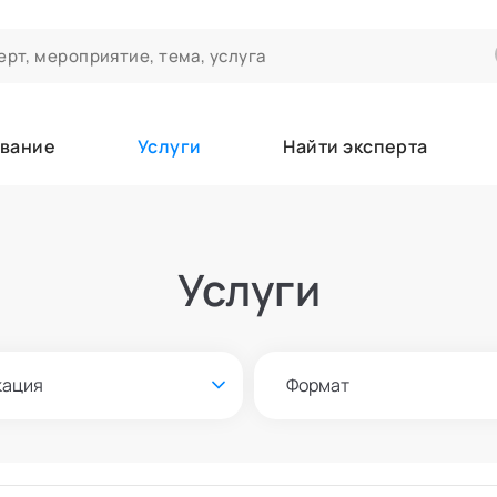
вание
Услуги
Найти эксперта
ероприятиях и экспертном сообществе АСТ
чивания
Услуги
а которые вы зачисляетесь/уже зачислены в качестве слушател
кация
Формат
е
Онлайн и офлайн
азать всех