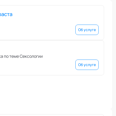
раста
Об услуге
а по теме Сексологии
Об услуге