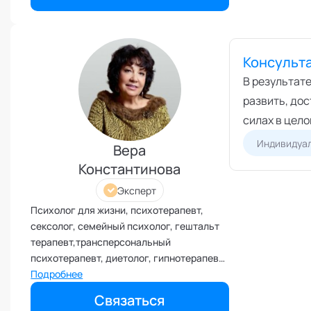
Эмоциональный интеллект
Консульт
В результат
развить, до
силах в цело
Индивидуал
Вера
Константинова
Эксперт
Психолог для жизни, психотерапевт,
сексолог, семейный психолог, гештальт
терапевт,трансперсональный
психотерапевт, диетолог, гипнотерапевт,
групповой терапевт, фасилитатор
Подробнее
холотропного дыхания. Эксперт кафедры
Связаться
"Сексология" Академии социальных