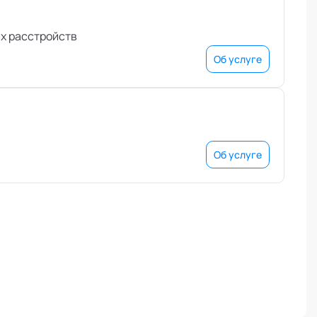
ых расстройств
Об услуге
Об услуге