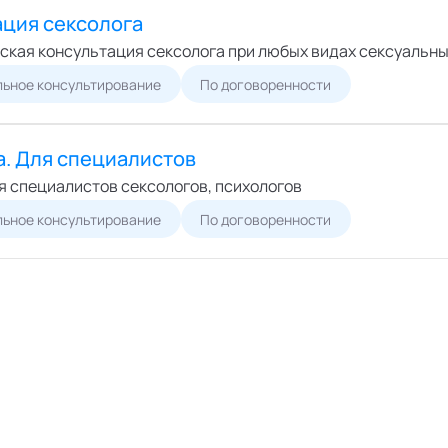
Онлайн
ший экспертный совет
ация сексолога
Офлайн
перты
ская консультация сексолога при любых видах сексуальн
циалисты
ьное консультирование
По договоренности
пертные организации
а. Для специалистов
я специалистов сексологов, психологов
ьное консультирование
По договоренности