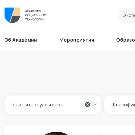
Билеты на мероприятия
Приобретенные билеты на мероприятия
Об Академии
Мероприятия
Образо
Сертификаты
Сертификаты, подтверждающие участие в м
Мероприятия
Документы
Образование
Акты, договоры и другие документы для ска
Лента
Программы обучения
Услуги
В этом разделе отображаются программы, н
Найти эксперта
Заказы услуг
Об Академии
Ваши заказы на услуги Экспертов Академии
Бизнесу
Основное
Профессионалам
Секс и сексуальность
Квалифи
Добавить фото, изменить контактные данны
Безопасность
Настройка двухфакторной аутентификации
Поддержка
Пок