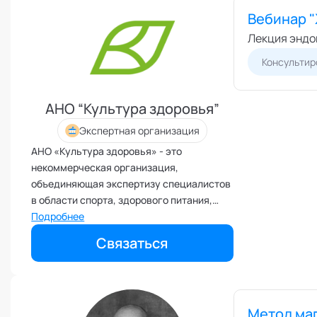
Вебинар 
Межличностные конфликты
Лекция эндо
Наставничество
Консультир
Невроз
Обучение и образовательные
программы
АНО “Культура здоровья”
Ораторское искусство
Экспертная организация
Организация и проведение
переговоров
АНО «Культура здоровья» - это
некоммерческая организация,
Оргконсультирование
объединяющая экспертизу специалистов
Осознанность
в области спорта, здорового питания,
Отношения в паре
профилактики и здорового образа жизни,
Подробнее
через комплексный подход к вопросам
Отношения с родителями
Связаться
здоровья и научно-популярный формат
Персональный коучинг
донесения информации в виде
Пищевое поведение
интерактивных лекций
Планирование и внедрение
изменений
Метод ма