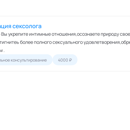
ация сексолога
е Вы укрепите интимные отношения,осознаете природу свое
стигнитеь более полного сексуального удовлетворения,обр
м .
ьное консультирование
4000 ₽