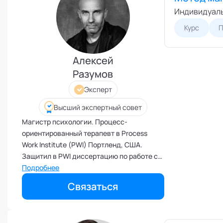
Поведенческий анализ
Индивидуаль
Подготовка и обучение
Курс
П
специалистов
Половое воспитание
Алексей
Презентация и искусство
продаж
Разумов
Проблемы с партнером
Эксперт
Прогнозирование
Высший экспертный совет
Продуктивность и мотивация
сотрудников
Магистр психологии. Процесс-
ориентированный терапевт в Process
Профайлинг и оценка
персонала
Work Institute (PWI) Портленд, США.
Защитил в PWI диссертацию по работе с
Профориентация и поиск
призвания
сексуальностью и магнетизмом.
Подробнее
Психологические травмы и
Психотерапевт. Сексолог,
Связаться
блоки
международный тренер и супервизор.
ПТСР
Член международной ассоциации
процесс-ориентированной психологии
Развитие коммуникабельности