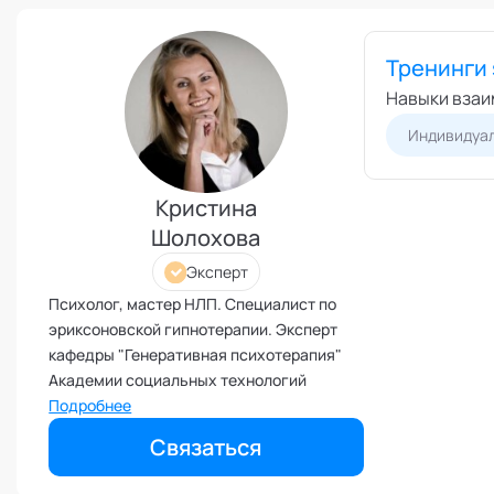
Режим работы и тп
Выс
Экс
Бизнес-моделирование
Тренинги s
Спе
Взаимоотношения с детьми
Навыки взаи
Экс
Внедрение инноваций и
Индивидуал
изменений
Внутренние коммуникации
Кристина
Внутренние ресурсы и
продуктивность
Шолохова
Вовлеченность сотрудников
Эксперт
Возрастные кризисы
Психолог, мастер НЛП. Специалист по
Воспитание
эриксоновской гипнотерапии. Эксперт
кафедры "Генеративная психотерапия"
Депрессия
Академии социальных технологий
Долголетие и качество жизни
Подробнее
Дыхательные практики
Связаться
Зависимости
Защита от манипуляций