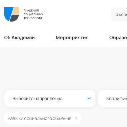
Билеты на мероприятия
Приобретенные билеты на мероприятия
Об Академии
Мероприятия
Образо
Сертификаты
Сертификаты, подтверждающие участие в м
Мероприятия
Документы
Образование
Акты, договоры и другие документы для ска
Лента
Программы обучения
Услуги
В этом разделе отображаются программы, н
Найти эксперта
Заказы услуг
Об Академии
Ваши заказы на услуги Экспертов Академии
Бизнесу
Основное
Профессионалам
Выберите направление
Квалифи
Добавить фото, изменить контактные данны
Безопасность
Настройка двухфакторной аутентификации
навыки социального общения
Поддержка
Пок