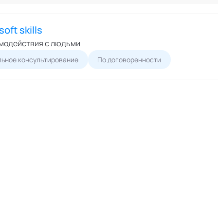
Онлайн
ший экспертный совет
Офлайн
перты
oft skills
циалисты
модействия с людьми
пертные организации
ьное консультирование
По договоренности