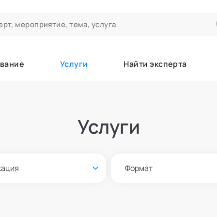
вание
Услуги
Найти эксперта
ероприятиях и экспертном сообществе АСТ
чивания
Услуги
а которые вы зачисляетесь/уже зачислены в качестве слушател
кация
Формат
е
Онлайн и офлайн
азать всех