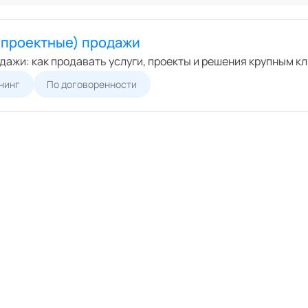
Онлайн
ший экспертный совет
Офлайн
перты
(проектные) продажи
циалисты
дажи: как продавать услуги, проекты и решения крупным к
пертные организации
нинг
По договоренности