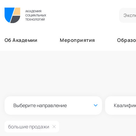
Билеты на мероприятия
Приобретенные билеты на мероприятия
Об Академии
Мероприятия
Образо
Сертификаты
Сертификаты, подтверждающие участие в м
Мероприятия
Документы
Образование
Акты, договоры и другие документы для ска
Лента
Программы обучения
Услуги
В этом разделе отображаются программы, н
Найти эксперта
Заказы услуг
Об Академии
Ваши заказы на услуги Экспертов Академии
Бизнесу
Основное
Профессионалам
Выберите направление
Квалифи
Добавить фото, изменить контактные данны
Безопасность
Настройка двухфакторной аутентификации
большие продажи
Поддержка
Пок