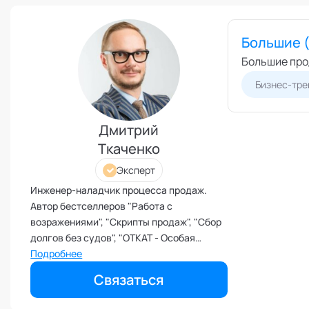
Режим работы и тп
Выс
Экс
Бизнес-моделирование
Большие 
Спе
Взаимоотношения с детьми
Большие про
Экс
Внедрение инноваций и
Бизнес-тре
изменений
Внутренние коммуникации
Дмитрий
Внутренние ресурсы и
продуктивность
Ткаченко
Вовлеченность сотрудников
Эксперт
Возрастные кризисы
Инженер-наладчик процесса продаж.
Воспитание
Автор бестселлеров "Работа с
возражениями", "Скрипты продаж", "Сбор
Депрессия
долгов без судов", "ОТКАТ - Особая
Долголетие и качество жизни
Техника Клиентской Аттракции". Трижды в
Подробнее
Дыхательные практики
ТОП-рейтингах лучших тренеров РФ по
Связаться
продажам. Бизнес-тренер. Эксперт
Зависимости
кафедры "Системные продажи" Академии
Защита от манипуляций